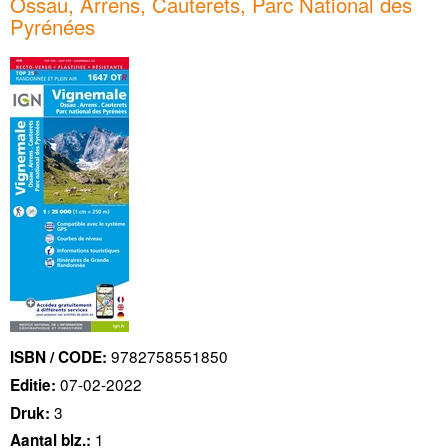
Ossau, Arrens, Cauterets, Parc National des
Pyrénées
9782758551850
ISBN / CODE:
07-02-2022
Editie:
3
Druk:
1
Aantal blz.: