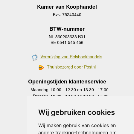
Kamer van Koophandel
Kvk: 75240440
BTW-nummer
NL 860203633 B01
BE 0541 545 456
Vereniging van Reisboekhandels
Thuisbezorgd door Postnl
Openingstijden klantenservice
Maandag
10.00 - 12.30 en 13.30 - 17.00
Dinsdag
10.00 - 12.30 en 13.30 - 17.00
Woensdag
10.00 - 12.30 en 13.30 - 17.00
Donderdag
10.00 - 12.30 en 13.30 - 17.00
Wij gebruiken cookies
Vrijdag
10.00 - 12.30 en 13.30 - 17.00
Zaterdag
gesloten
Wij maken gebruik van cookies en
Zondag
gesloten
andere tracking-technologieën om