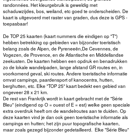
randonnées. Het kleurgebruik is geweldig met
schaduwzijdes, bos, weiland, etc goed te onderscheiden. De
kaart is uitgevoerd met raster van graden, dus deze is GPS -
toepasbaar!
De TOP 25 kaarten (kaart nummers die eindigen op "T")
hebben betrekking op gebieden van bijzonder toeristisch
belang zoals de Alpen, de Pyreneeën,De Cevennes, de
Vogezen, de Provence, en de Atlantische en Middellandse
zeekusten. De kaarten hebben een opdruk en benadrukken
zo de lokale wandelpaden, lange afstand GR routes en, in
voorkomend geval, ski routes. Andere toeristische informatie
omvat campings, paardensport of kanocentra, hutten,
berghutten, etc. Elke "TOP 25" kaart bedekt een gebied van
ongeveer 28 x 21 km.
De rest van Frankrijk wordt in kaart gebracht met de "Série
Bleu" (eindigend op O = ouest of E = est) welke geen speciale
extra overdruk heeft om de wandelroutes aan te duiden. Op
deze kaarten vind je dan ook geen toeristische informatie als
campings en hutten; het zijn puur topografische kaarten,
maar zoals gezegd bijzonder gedetailleerd. Elke "Série Bleu"