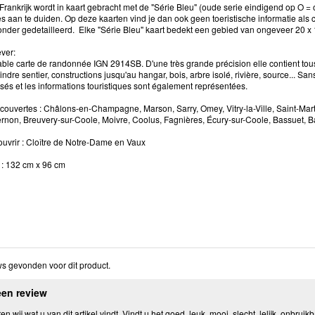
Frankrijk wordt in kaart gebracht met de "Série Bleu" (oude serie eindigend op O =
 aan te duiden. Op deze kaarten vind je dan ook geen toeristische informatie als 
onder gedetailleerd. Elke "Série Bleu" kaart bedekt een gebied van ongeveer 20 x
ver:
ble carte de randonnée IGN 2914SB. D'une très grande précision elle contient tous 
ndre sentier, constructions jusqu'au hangar, bois, arbre isolé, rivière, source... Sa
isés et les informations touristiques sont également représentées.
uvertes : Châlons-en-Champagne, Marson, Sarry, Omey, Vitry-la-Ville, Saint-Mar
rnon, Breuvery-sur-Coole, Moivre, Coolus, Fagnières, Écury-sur-Coole, Bassuet,
ouvrir : Cloître de Notre-Dame en Vaux
: 132 cm x 96 cm
s gevonden voor dit product.
een review
n wij wat u van dit artikel vindt. Vindt u het goed, leuk, mooi, slecht, lelijk, onbruikb