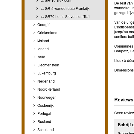
🥾 GR-10 Trektocht
De rest van 
wandelroutes
🥾 GR-5 wandelroute Frankrijk
gezegd bijz
🥾 GR70 Louis Stevenson Trail
Van de uitge
Georgië
L'indispensa
jusqu'au moi
Griekenland
sentiers bal
IJsland
Communes co
Ierland
Coupetz, Ce
Italië
Lieux à déc
Liechtenstein
Dimensions 
Luxemburg
Nederland
Noord-Ierland
Noorwegen
Reviews
Oostenrijk
Geen review
Portugal
Rusland
Schrijf 
Schotland
Graag hore