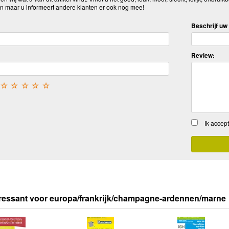
n maar u informeert andere klanten er ook nog mee!
Beschrijf uw 
Review:
☆
☆
☆
☆
☆
Ik accep
ressant voor europa/frankrijk/champagne-ardennen/marne