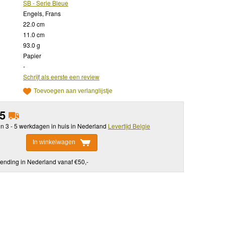
SB - Serie Bleue
Engels, Frans
22.0 cm
11.0 cm
93.0 g
Papier
-
Schrijf als eerste een review
Toevoegen aan verlanglijstje
95
in 3 - 5 werkdagen in huis in Nederland
Levertijd Belgie
In winkelwagen
ending in Nederland vanaf €50,-