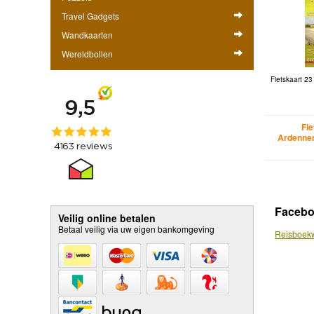
Travel Gadgets
Wandkaarten
Wereldbollen
Fietskaart 23
Fi
Ardennen
Faceb
Veilig online betalen
Betaal veilig via uw eigen bankomgeving
Reisboekw