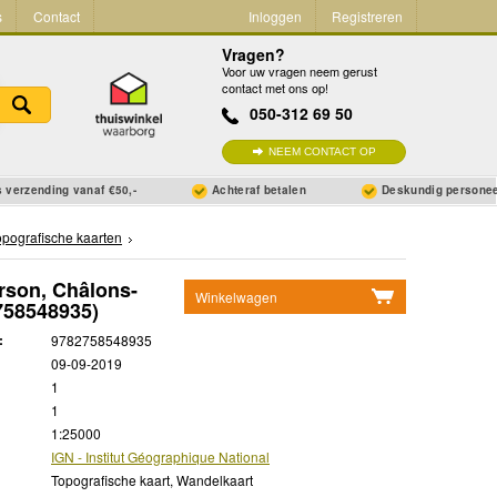
s
Contact
Inloggen
Registreren
Vragen?
Voor uw vragen neem gerust
contact met ons op!
050-312 69 50
NEEM CONTACT OP
 verzending vanaf €50,-
Achteraf betalen
Deskundig persone
opografische kaarten
rson, Châlons-
Winkelwagen
758548935)
Geen items in winkelwagen
:
9782758548935
Ga naar winkelwagen
09-09-2019
1
1
1:25000
IGN - Institut Géographique National
Topografische kaart, Wandelkaart