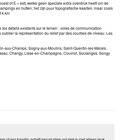
 ouest of E = est) welke geen speciale extra overdruk heeft om de
campings en hutten; het zijn puur topografische kaarten, maar zoals
 14 km
les détails existants sur le terrain : voies de communication
ns oublier la représentation du relief par des courbes de niveau. Les
tin-aux-Champs, Sogny-aux-Moulins, Saint-Quentin-les-Marais,
 Bassu, Changy, Lisse-en-Champagne, Couvrot, Soulanges, Songy
aar of erg handig: schrijf gerust alles op! Het is niet alleen leuk