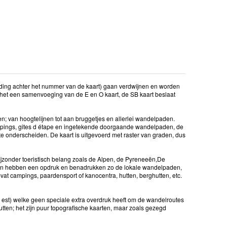
iding achter het nummer van de kaart) gaan verdwijnen en worden
 het een samenvoeging van de E en O kaart, de SB kaart beslaat
den; van hoogtelijnen tot aan bruggetjes en allerlei wandelpaden.
campings, gites d étape en ingetekende doorgaande wandelpaden, de
e onderscheiden. De kaart is uitgevoerd met raster van graden, dus
jzonder toeristisch belang zoals de Alpen, de Pyreneeën,De
ten hebben een opdruk en benadrukken zo de lokale wandelpaden,
vat campings, paardensport of kanocentra, hutten, berghutten, etc.
 = est) welke geen speciale extra overdruk heeft om de wandelroutes
tten; het zijn puur topografische kaarten, maar zoals gezegd