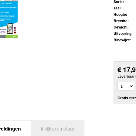
Serie:
Taal:
Hoogte:
Breedte:
Gewicht:
Uitvoering:
Bindwijze:
€
17,
Leverbaar 
Gratis
verz
eeldingen
Inkijkexemplaar