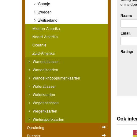
Spanje
om te doe
Zweden
Naam:
Zwitserland
Midden-Amerika
Email:
Noord-Amerika
Oceanië
Rating:
Zuid-Amerika
Wandelatlassen
Wandelkaarten
Wandelknooppuntenkaarten
Wateratlassen
Waterkaarten
Wegenatlassen
Wegenkaarten
Ook inte
Wintersportkaarten
Opruiming
Puzzels