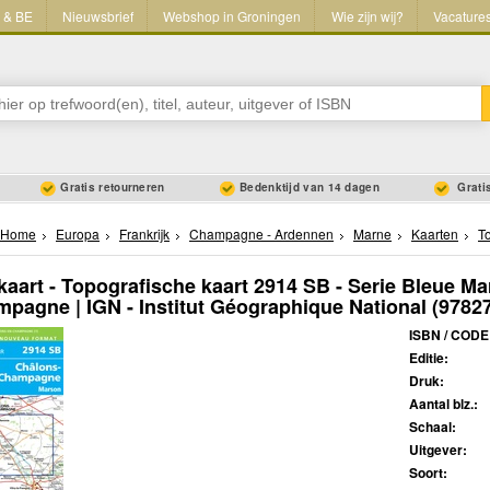
L & BE
Nieuwsbrief
Webshop in Groningen
Wie zijn wij?
Vacature
Gratis retourneren
Bedenktijd van 14 dagen
Gratis
Home
Europa
Frankrijk
Champagne - Ardennen
Marne
Kaarten
T
aart - Topografische kaart 2914 SB - Serie Bleue Ma
pagne | IGN - Institut Géographique National
(9782
ISBN / CODE
Editie:
Druk:
Aantal blz.:
Schaal:
Uitgever:
Soort: