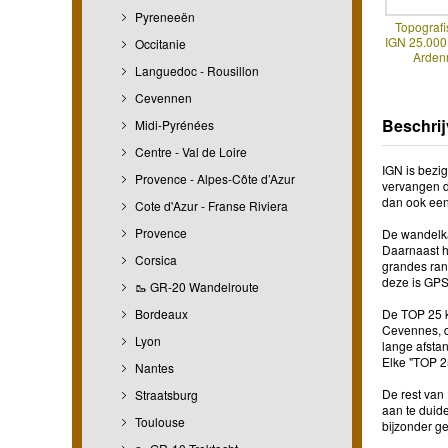
Pyreneeën
Topografi
IGN 25.00
Occitanie
Arden
Languedoc - Rousillon
Cevennen
Beschrij
Midi-Pyrénées
Centre - Val de Loire
IGN is bezi
Provence - Alpes-Côte d’Azur
vervangen d
dan ook een
Cote d'Azur - Franse Riviera
Provence
De wandelkaa
Daarnaast h
Corsica
grandes ran
deze is GPS
🥾 GR-20 Wandelroute
Bordeaux
De TOP 25 k
Cevennes, d
Lyon
lange afstan
Elke "TOP 2
Nantes
De rest van 
Straatsburg
aan te duide
Toulouse
bijzonder g