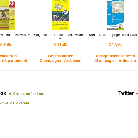
 Fietsroute-Netwerk Fr
Wegenkaart - landkaart 307 Meurthe
Wandelkaart - Topografische kaart
e
€ 9,95
€ 11,95
€ 17,95
etskaarten
Wegenkaarten
Topografische kaarten
 (departement)
Champagne - Ardennen
Champagne - Ardennen
ook
Twitter
Volg ons op facebook
inkel de Zwerver