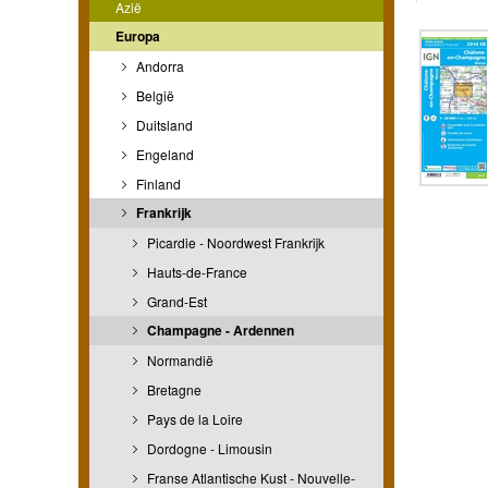
Azië
Europa
Andorra
België
Duitsland
Engeland
Finland
Frankrijk
Picardie - Noordwest Frankrijk
Hauts-de-France
Grand-Est
Champagne - Ardennen
Normandië
Bretagne
Pays de la Loire
Dordogne - Limousin
Franse Atlantische Kust - Nouvelle-