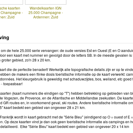
sche kaarten
Wandelkaarten IGN
0 Champagne -
25.000 Champagne -
nen: Zuid
Ardennen: Zuid
ving
g om de hele 25.000 serie vervangen: de oude versies Est en Ouest (E en O aandu
oor een kaart met nummer en gevolgd door de letters SB. In de meeste gevalen is
 groter gebied, zo'n 28 x 20 km.
rt die de perfectie benadert! Werkelijk alle topografische details zijn er op te vin
ebben de makers een flinke dosis toeristische informatie op de kaart verwerkt: 
données. Het kleurgebruik is geweldig met schaduwzijdes, bos, weiland, etc goed t
 - toepasbaar!
aarten (kaart nummers die eindigen op "T") hebben betrekking op gebieden van bi
e Vogezen, de Provence, en de Atlantische en Middellandse zeekusten. De kaar
d GR routes en, in voorkomend geval, ski routes. Andere toeristische informatie om
5" kaart bedekt een gebied van ongeveer 28 x 21 km.
Frankrijk wordt in kaart gebracht met de "Série Bleu" (eindigend op O = ouest of E
n. Op deze kaarten vind je dan ook geen toeristische informatie als campings en hu
edetailleerd. Elke "Série Bleu" kaart bedekt een gebied van ongeveer 20 x 14 km