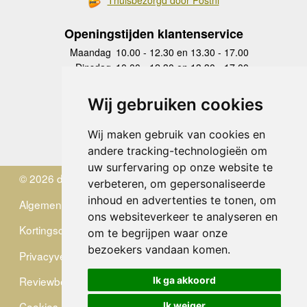
Thuisbezorgd door Postnl
Openingstijden klantenservice
Maandag
10.00 - 12.30 en 13.30 - 17.00
Dinsdag
10.00 - 12.30 en 13.30 - 17.00
Woensdag
10.00 - 12.30 en 13.30 - 17.00
Donderdag
10.00 - 12.30 en 13.30 - 17.00
Wij gebruiken cookies
Vrijdag
10.00 - 12.30 en 13.30 - 17.00
Zaterdag
gesloten
Wij maken gebruik van cookies en
Zondag
gesloten
andere tracking-technologieën om
uw surfervaring op onze website te
© 2026 de Zwerver
verbeteren, om gepersonaliseerde
inhoud en advertenties te tonen, om
Algemene Voorwaarden
ons websiteverkeer te analyseren en
Kortingscode
om te begrijpen waar onze
bezoekers vandaan komen.
Privacyverklaring
Reviewbeleid
Ik ga akkoord
Cookies
Ik weiger