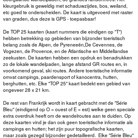
kleurgebruik is geweldig met schaduwzijdes, bos, weiland,
etc goed te onderscheiden. De kaart is uitgevoerd met raster
van graden, dus deze is GPS - toepasbaar!
De TOP 25 kaarten (kaart nummers die eindigen op "T")
hebben betrekking op gebieden van bijzonder toeristisch
belang zoals de Alpen, de Pyreneeën,De Cevennes, de
Vogezen, de Provence, en de Atlantische en Middellandse
zeekusten. De kaarten hebben een opdruk en benadrukken
zo de lokale wandelpaden, lange afstand GR routes en, in
voorkomend geval, ski routes. Andere toeristische informatie
omvat campings, paardensport of kanocentra, hutten,
berghutten, etc. Elke "TOP 25" kaart bedekt een gebied van
ongeveer 28 x 21 km.
De rest van Frankrijk wordt in kaart gebracht met de "Série
Bleu" (eindigend op O = ouest of E = est) welke geen speciale
extra overdruk heeft om de wandelroutes aan te duiden. Op
deze kaarten vind je dan ook geen toeristische informatie als
campings en hutten; het zijn puur topografische kaarten,
maar zoals gezegd bijzonder gedetailleerd. Elke "Série Bleu"