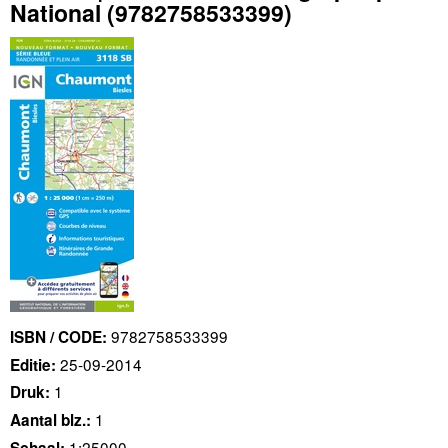
National
(9782758533399)
9782758533399
ISBN / CODE:
25-09-2014
Editie:
1
Druk:
1
Aantal blz.:
1:25000
Schaal: