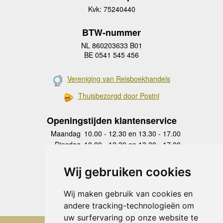
Kvk: 75240440
BTW-nummer
NL 860203633 B01
BE 0541 545 456
Vereniging van Reisboekhandels
Thuisbezorgd door Postnl
Openingstijden klantenservice
Maandag
10.00 - 12.30 en 13.30 - 17.00
Dinsdag
10.00 - 12.30 en 13.30 - 17.00
Woensdag
10.00 - 12.30 en 13.30 - 17.00
Donderdag
10.00 - 12.30 en 13.30 - 17.00
Wij gebruiken cookies
Vrijdag
10.00 - 12.30 en 13.30 - 17.00
Zaterdag
gesloten
Wij maken gebruik van cookies en
Zondag
gesloten
andere tracking-technologieën om
uw surfervaring op onze website te