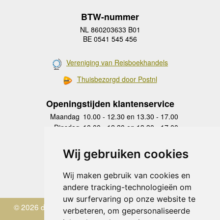
BTW-nummer
NL 860203633 B01
BE 0541 545 456
Vereniging van Reisboekhandels
Thuisbezorgd door Postnl
Openingstijden klantenservice
Maandag
10.00 - 12.30 en 13.30 - 17.00
Dinsdag
10.00 - 12.30 en 13.30 - 17.00
Woensdag
10.00 - 12.30 en 13.30 - 17.00
Donderdag
10.00 - 12.30 en 13.30 - 17.00
Wij gebruiken cookies
Vrijdag
10.00 - 12.30 en 13.30 - 17.00
Zaterdag
gesloten
Wij maken gebruik van cookies en
Zondag
gesloten
andere tracking-technologieën om
uw surfervaring op onze website te
© 2026 de Zwerver
verbeteren, om gepersonaliseerde