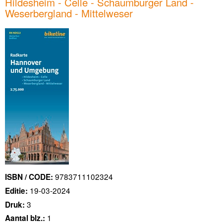
Hildesheim - Celle - Schaumburger Land -
Weserbergland - Mittelweser
9783711102324
ISBN / CODE:
19-03-2024
Editie:
3
Druk:
1
Aantal blz.: