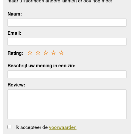
maar u informeert andere klanten er ook nog mee!
Naam:
Email:
Rating:
☆
☆
☆
☆
☆
Beschrijf uw mening in een zin:
Review:
Ik accepteer de
voorwaarden