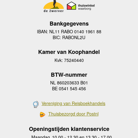
Bankgegevens
IBAN: NL11 RABO 0140 1961 88
BIC: RABONL2U
Kamer van Koophandel
Kvk: 75240440
BTW-nummer
NL 860203633 B01
BE 0541 545 456
Vereniging van Reisboekhandels
Thuisbezorgd door Postnl
Openingstijden klantenservice
Maandag
10.00 - 12.30 en 13.30 - 17.00