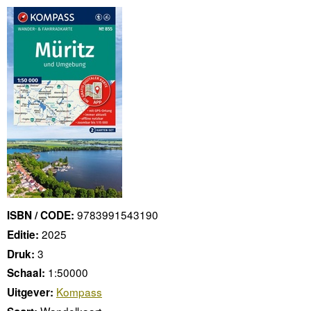
9783991543190
ISBN / CODE:
2025
Editie:
3
Druk:
1:50000
Schaal:
Kompass
Uitgever:
Wandelkaart