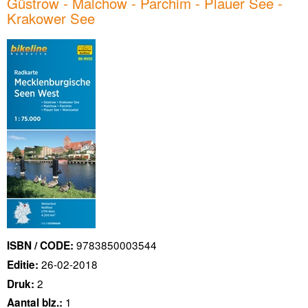
Güstrow - Malchow - Parchim - Plauer See -
Krakower See
9783850003544
ISBN / CODE:
26-02-2018
Editie:
2
Druk:
1
Aantal blz.: