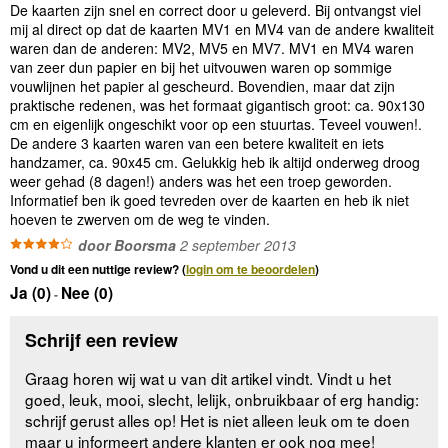
De kaarten zijn snel en correct door u geleverd. Bij ontvangst viel
mij al direct op dat de kaarten MV1 en MV4 van de andere kwaliteit
waren dan de anderen: MV2, MV5 en MV7. MV1 en MV4 waren
van zeer dun papier en bij het uitvouwen waren op sommige
vouwlijnen het papier al gescheurd. Bovendien, maar dat zijn
praktische redenen, was het formaat gigantisch groot: ca. 90x130
cm en eigenlijk ongeschikt voor op een stuurtas. Teveel vouwen!.
De andere 3 kaarten waren van een betere kwaliteit en iets
handzamer, ca. 90x45 cm. Gelukkig heb ik altijd onderweg droog
weer gehad (8 dagen!) anders was het een troep geworden.
Informatief ben ik goed tevreden over de kaarten en heb ik niet
hoeven te zwerven om de weg te vinden.
door Boorsma
2 september 2013
Vond u dit een nuttige review? (
login om te beoordelen
)
Ja (
0
)
Nee (
0
)
-
Schrijf een review
Graag horen wij wat u van dit artikel vindt. Vindt u het
goed, leuk, mooi, slecht, lelijk, onbruikbaar of erg handig:
schrijf gerust alles op! Het is niet alleen leuk om te doen
maar u informeert andere klanten er ook nog mee!