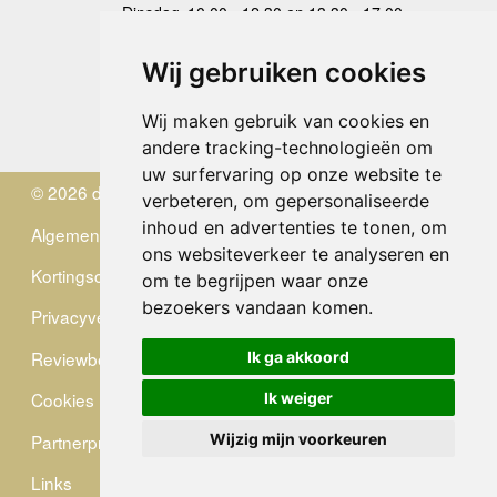
Dinsdag
10.00 - 12.30 en 13.30 - 17.00
Woensdag
10.00 - 12.30 en 13.30 - 17.00
Donderdag
10.00 - 12.30 en 13.30 - 17.00
Wij gebruiken cookies
Vrijdag
10.00 - 12.30 en 13.30 - 17.00
Zaterdag
gesloten
Wij maken gebruik van cookies en
Zondag
gesloten
andere tracking-technologieën om
uw surfervaring op onze website te
© 2026 de Zwerver
verbeteren, om gepersonaliseerde
inhoud en advertenties te tonen, om
Algemene Voorwaarden
ons websiteverkeer te analyseren en
Kortingscode
om te begrijpen waar onze
bezoekers vandaan komen.
Privacyverklaring
Reviewbeleid
Ik ga akkoord
Cookies
Ik weiger
Partnerprogramma
Wijzig mijn voorkeuren
Links