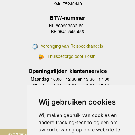
Kvk: 75240440
BTW-nummer
NL 860203633 B01
BE 0541 545 456
Vereniging van Reisboekhandels
Thuisbezorgd door Postnl
Openingstijden klantenservice
Maandag
10.00 - 12.30 en 13.30 - 17.00
Dinsdag
10.00 - 12.30 en 13.30 - 17.00
Woensdag
10.00 - 12.30 en 13.30 - 17.00
Donderdag
10.00 - 12.30 en 13.30 - 17.00
Wij gebruiken cookies
Vrijdag
10.00 - 12.30 en 13.30 - 17.00
Zaterdag
gesloten
Wij maken gebruik van cookies en
Zondag
gesloten
andere tracking-technologieën om
uw surfervaring op onze website te
© 2026 de Zwerver