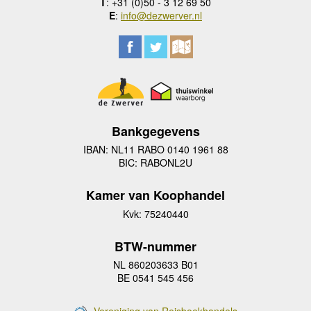
T
: +31 (0)50 - 3 12 69 50
E
:
info@dezwerver.nl
Bankgegevens
IBAN: NL11 RABO 0140 1961 88
BIC: RABONL2U
Kamer van Koophandel
Kvk: 75240440
BTW-nummer
NL 860203633 B01
BE 0541 545 456