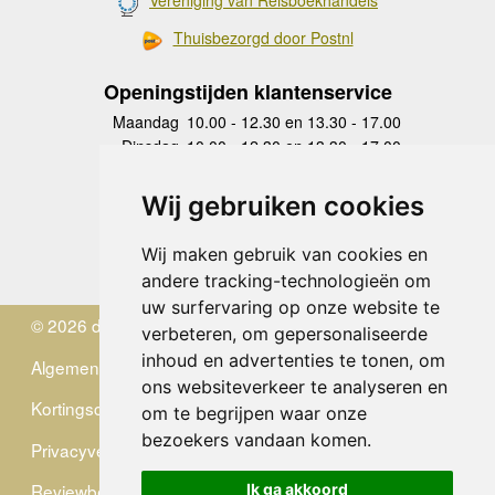
Vereniging van Reisboekhandels
Thuisbezorgd door Postnl
Openingstijden klantenservice
Maandag
10.00 - 12.30 en 13.30 - 17.00
Dinsdag
10.00 - 12.30 en 13.30 - 17.00
Woensdag
10.00 - 12.30 en 13.30 - 17.00
Donderdag
10.00 - 12.30 en 13.30 - 17.00
Wij gebruiken cookies
Vrijdag
10.00 - 12.30 en 13.30 - 17.00
Zaterdag
gesloten
Wij maken gebruik van cookies en
Zondag
gesloten
andere tracking-technologieën om
uw surfervaring op onze website te
© 2026 de Zwerver
verbeteren, om gepersonaliseerde
inhoud en advertenties te tonen, om
Algemene Voorwaarden
ons websiteverkeer te analyseren en
Kortingscode
om te begrijpen waar onze
bezoekers vandaan komen.
Privacyverklaring
Reviewbeleid
Ik ga akkoord