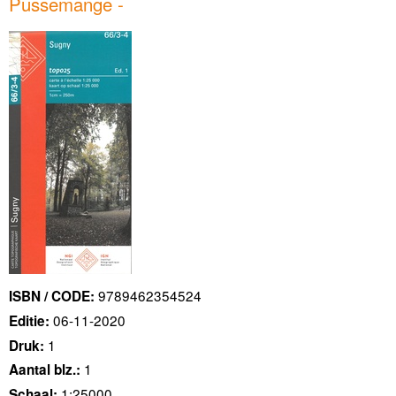
Pussemange -
9789462354524
ISBN / CODE:
06-11-2020
Editie:
1
Druk:
1
Aantal blz.:
1:25000
Schaal: