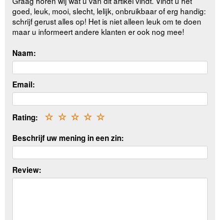
Graag horen wij wat u van dit artikel vindt. Vindt u het
goed, leuk, mooi, slecht, lelijk, onbruikbaar of erg handig:
schrijf gerust alles op! Het is niet alleen leuk om te doen
maar u informeert andere klanten er ook nog mee!
Naam:
Email:
Rating:
☆
☆
☆
☆
☆
Beschrijf uw mening in een zin:
Review: