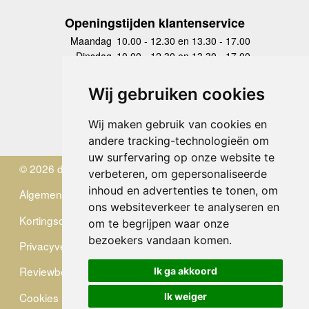
Openingstijden klantenservice
Maandag
10.00 - 12.30 en 13.30 - 17.00
Dinsdag
10.00 - 12.30 en 13.30 - 17.00
Woensdag
10.00 - 12.30 en 13.30 - 17.00
Donderdag
10.00 - 12.30 en 13.30 - 17.00
Wij gebruiken cookies
Vrijdag
10.00 - 12.30 en 13.30 - 17.00
Zaterdag
gesloten
Wij maken gebruik van cookies en
Zondag
gesloten
andere tracking-technologieën om
uw surfervaring op onze website te
© 2026 de Zwerver
verbeteren, om gepersonaliseerde
inhoud en advertenties te tonen, om
Algemene Voorwaarden
ons websiteverkeer te analyseren en
Kortingscode
om te begrijpen waar onze
bezoekers vandaan komen.
Privacyverklaring
Reviewbeleid
Ik ga akkoord
Cookies
Ik weiger