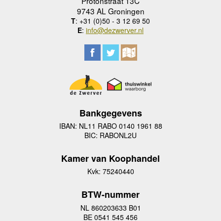
Protonstraat 13C
9743 AL Groningen
T
: +31 (0)50 - 3 12 69 50
E
:
info@dezwerver.nl
Bankgegevens
IBAN: NL11 RABO 0140 1961 88
BIC: RABONL2U
Kamer van Koophandel
Kvk: 75240440
BTW-nummer
NL 860203633 B01
BE 0541 545 456