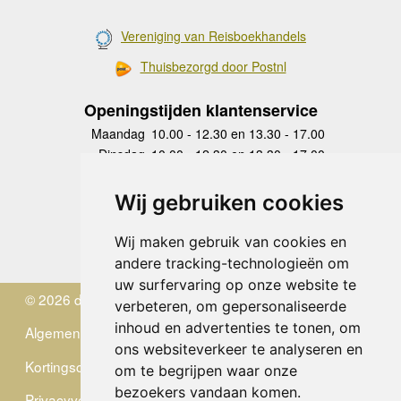
Vereniging van Reisboekhandels
Thuisbezorgd door Postnl
Openingstijden klantenservice
Maandag
10.00 - 12.30 en 13.30 - 17.00
Dinsdag
10.00 - 12.30 en 13.30 - 17.00
Woensdag
10.00 - 12.30 en 13.30 - 17.00
Donderdag
10.00 - 12.30 en 13.30 - 17.00
Wij gebruiken cookies
Vrijdag
10.00 - 12.30 en 13.30 - 17.00
Zaterdag
gesloten
Wij maken gebruik van cookies en
Zondag
gesloten
andere tracking-technologieën om
uw surfervaring op onze website te
© 2026 de Zwerver
verbeteren, om gepersonaliseerde
inhoud en advertenties te tonen, om
Algemene Voorwaarden
ons websiteverkeer te analyseren en
Kortingscode
om te begrijpen waar onze
bezoekers vandaan komen.
Privacyverklaring