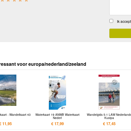
Ik accep
ressant voor europa/nederland/zeeland
kaart - Wandelkaart 43
Waterkaart 19 ANWB Waterkaart
Wandelgids 5-1 LAW Nederland
Nederl
Kustpa
€ 11,95
€ 17,99
€ 17,45