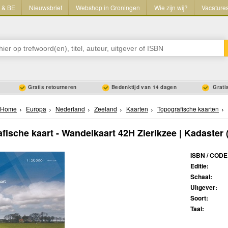
L & BE
Nieuwsbrief
Webshop in Groningen
Wie zijn wij?
Vacature
Gratis retourneren
Bedenktijd van 14 dagen
Gratis
Home
Europa
Nederland
Zeeland
Kaarten
Topografische kaarten
fische kaart - Wandelkaart 42H Zierikzee | Kadaster
ISBN / CODE
Editie:
Schaal:
Uitgever:
Soort:
Taal: