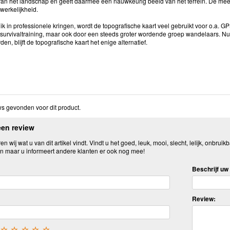
an het landschap en geeft daarmee een nauwkeurig beeld van het terrein. De mee
 werkelijkheid.
k in professionele kringen, wordt de topografische kaart veel gebruikt voor o.a. 
 survivaltraining, maar ook door een steeds groter wordende groep wandelaars. N
den, blijft de topografische kaart het enige alternatief.
s gevonden voor dit product.
een review
n wij wat u van dit artikel vindt. Vindt u het goed, leuk, mooi, slecht, lelijk, onbruikb
n maar u informeert andere klanten er ook nog mee!
Beschrijf uw 
Review:
☆
☆
☆
☆
☆