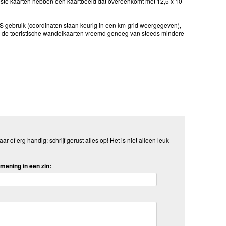
ste kaarten hebben een kaartbeeld dat overeenkomt met 12,5 x 10
GPS gebruik (coordinaten staan keurig in een km-grid weergegeven),
u de toeristische wandelkaarten vreemd genoeg van steeds mindere
aar of erg handig: schrijf gerust alles op! Het is niet alleen leuk
mening in een zin: