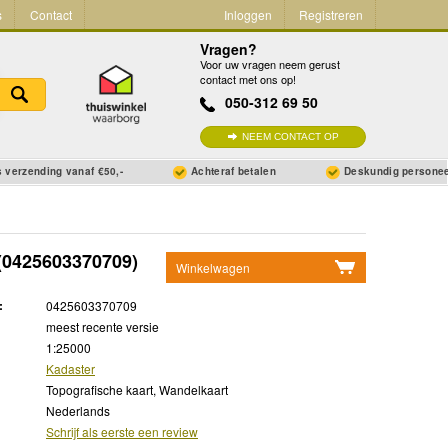
s
Contact
Inloggen
Registreren
Vragen?
Voor uw vragen neem gerust
contact met ons op!
050-312 69 50
NEEM CONTACT OP
 verzending vanaf €50,-
Achteraf betalen
Deskundig persone
(0425603370709)
Winkelwagen
Geen items in winkelwagen
:
0425603370709
Ga naar winkelwagen
meest recente versie
1:25000
Kadaster
Topografische kaart, Wandelkaart
Nederlands
Schrijf als eerste een review