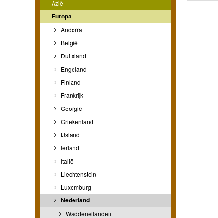
Azië
Europa
Andorra
België
Duitsland
Engeland
Finland
Frankrijk
Georgië
Griekenland
IJsland
Ierland
Italië
Liechtenstein
Luxemburg
Nederland
Waddeneilanden