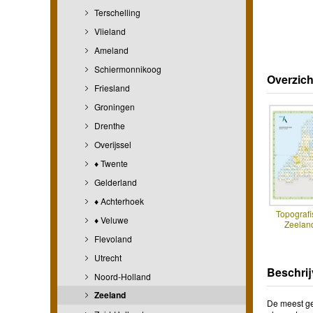
Terschelling
Vlieland
Ameland
Schiermonnikoog
Overzich
Friesland
Groningen
Drenthe
Overijssel
♦ Twente
Gelderland
♦ Achterhoek
Topografi
♦ Veluwe
Zeelan
Flevoland
Utrecht
Beschrij
Noord-Holland
Zeeland
De meest ge