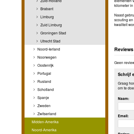
Zuid-Holland
elementen v
kilometer in
Brabant
Naast gebrui
Limburg
scouting en
kwaliteit wor
Zuid Limburg
Groningen Stad
Utrecht Stad
Reviews
Noord-Ierland
Noorwegen
Geen review
Oostenrijk
Portugal
Schrijf 
Rusland
Graag hore
om te doe
Schotland
Spanje
Naam:
Zweden
Zwitserland
Email:
Midden-Amerika
Noord-Amerika
Rating: