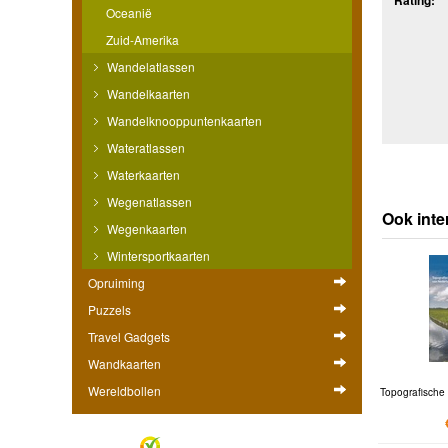
Oceanië
Zuid-Amerika
Wandelatlassen
Wandelkaarten
Wandelknooppuntenkaarten
Wateratlassen
Waterkaarten
Wegenatlassen
Ook inte
Wegenkaarten
Wintersportkaarten
Opruiming
Puzzels
Travel Gadgets
Wandkaarten
Wereldbollen
Topografische 