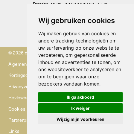
Dinsdag
10.00 - 12.30 en 13.30 - 17.00
Woensdag
10.00 - 12.30 en 13.30 - 17.00
Donderdag
10.00 - 12.30 en 13.30 - 17.00
Wij gebruiken cookies
Vrijdag
10.00 - 12.30 en 13.30 - 17.00
Zaterdag
gesloten
Wij maken gebruik van cookies en
Zondag
gesloten
andere tracking-technologieën om
uw surfervaring op onze website te
© 2026 de Zwerver
verbeteren, om gepersonaliseerde
inhoud en advertenties te tonen, om
Algemene Voorwaarden
ons websiteverkeer te analyseren en
Kortingscode
om te begrijpen waar onze
bezoekers vandaan komen.
Privacyverklaring
Reviewbeleid
Ik ga akkoord
Cookies
Ik weiger
Partnerprogramma
Wijzig mijn voorkeuren
Links