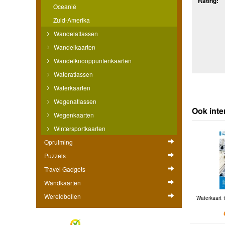
Rating:
Oceanië
Zuid-Amerika
Wandelatlassen
Wandelkaarten
Wandelknooppuntenkaarten
Wateratlassen
Waterkaarten
Wegenatlassen
Ook inte
Wegenkaarten
Wintersportkaarten
Opruiming
Puzzels
Travel Gadgets
Wandkaarten
Wereldbollen
Waterkaart