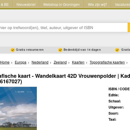
L & BE
Nieuwsbrief
Webshop in Groningen
Wie zijn wij?
Vacature
Gratis retourneren
Bedenktijd van 14 dagen
Gratis
Home
Europa
Nederland
Zeeland
Kaarten
Topografische kaarten
fische kaart - Wandelkaart 42D Vrouwenpolder | Kad
46167027)
ISBN / CODE
Editie:
Schaal:
Uitgever:
Soort:
Taal: