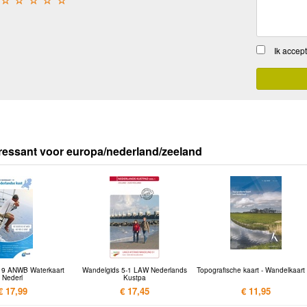
☆
☆
☆
☆
☆
Ik accep
ressant voor europa/nederland/zeeland
 19 ANWB Waterkaart
Wandelgids 5-1 LAW Nederlands
Topografische kaart - Wandelkaart
Nederl
Kustpa
€ 17,99
€ 17,45
€ 11,95