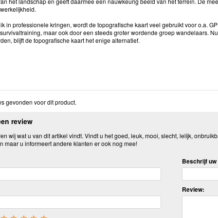
an het landschap en geeft daarmee een nauwkeurig beeld van het terrein. De mee
 werkelijkheid.
k in professionele kringen, wordt de topografische kaart veel gebruikt voor o.a. 
 survivaltraining, maar ook door een steeds groter wordende groep wandelaars. N
den, blijft de topografische kaart het enige alternatief.
s gevonden voor dit product.
een review
n wij wat u van dit artikel vindt. Vindt u het goed, leuk, mooi, slecht, lelijk, onbruikb
n maar u informeert andere klanten er ook nog mee!
Beschrijf uw 
Review: