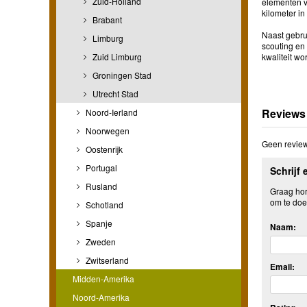
Zuid-Holland
elementen v
kilometer in
Brabant
Naast gebrui
Limburg
scouting en
Zuid Limburg
kwaliteit wor
Groningen Stad
Utrecht Stad
Reviews
Noord-Ierland
Noorwegen
Geen review
Oostenrijk
Portugal
Schrijf 
Rusland
Graag hore
om te doe
Schotland
Spanje
Naam:
Zweden
Zwitserland
Email:
Midden-Amerika
Noord-Amerika