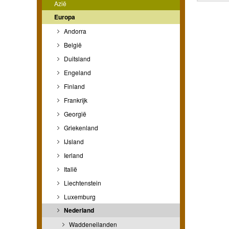
Azië
Europa
Andorra
België
Duitsland
Engeland
Finland
Frankrijk
Georgië
Griekenland
IJsland
Ierland
Italië
Liechtenstein
Luxemburg
Nederland
Waddeneilanden