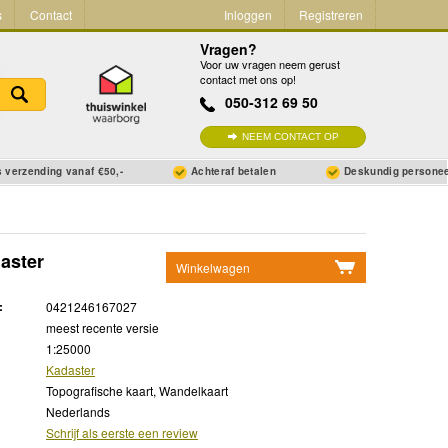
s
Contact
Inloggen
Registreren
Vragen?
Voor uw vragen neem gerust
contact met ons op!
050-312 69 50
NEEM CONTACT OP
 verzending vanaf €50,-
Achteraf betalen
Deskundig persone
aster
Winkelwagen
Geen items in winkelwagen
:
0421246167027
Ga naar winkelwagen
meest recente versie
1:25000
Kadaster
Topografische kaart, Wandelkaart
Nederlands
Schrijf als eerste een review