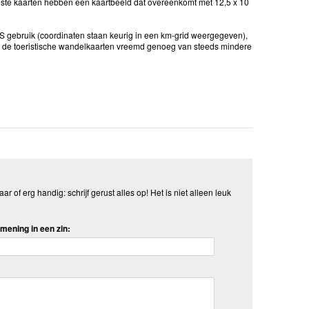
ste kaarten hebben een kaartbeeld dat overeenkomt met 12,5 x 10
GPS gebruik (coordinaten staan keurig in een km-grid weergegeven),
u de toeristische wandelkaarten vreemd genoeg van steeds mindere
aar of erg handig: schrijf gerust alles op! Het is niet alleen leuk
mening in een zin: