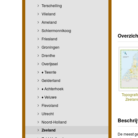
Terschelling
Vlieland
Ameland
Schiermonnikoog
Overzich
Friesland
Groningen
Drenthe
Overijssel
♦ Twente
Gelderland
♦ Achterhoek
Topografi
♦ Veluwe
Zeelan
Flevoland
Utrecht
Beschrij
Noord-Holland
Zeeland
De meest ge