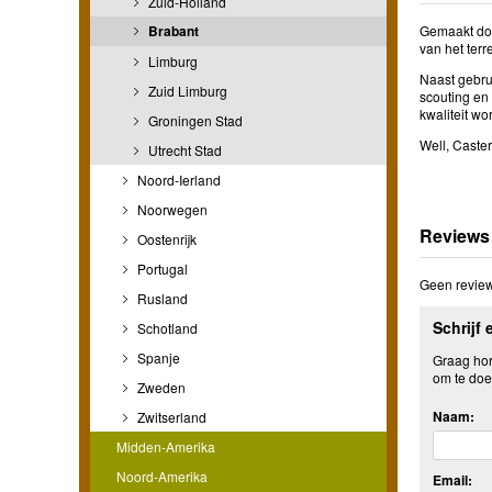
Zuid-Holland
Brabant
Gemaakt doo
van het ter
Limburg
Naast gebrui
Zuid Limburg
scouting en
kwaliteit wor
Groningen Stad
Well, Caste
Utrecht Stad
Noord-Ierland
Noorwegen
Reviews
Oostenrijk
Portugal
Geen review
Rusland
Schrijf 
Schotland
Spanje
Graag hore
om te doe
Zweden
Naam:
Zwitserland
Midden-Amerika
Noord-Amerika
Email: