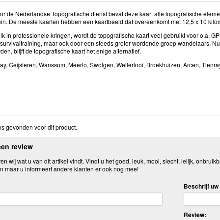
r de Nederlandse Topografische dienst bevat deze kaart alle topografische elem
rein. De meeste kaarten hebben een kaartbeeld dat overeenkomt met 12,5 x 10 kilome
k in professionele kringen, wordt de topografische kaart veel gebruikt voor o.a. 
 survivaltraining, maar ook door een steeds groter wordende groep wandelaars. N
den, blijft de topografische kaart het enige alternatief.
ray, Geijsteren, Wanssum, Meerlo, Swolgen, Wellerlooi, Broekhuizen, Arcen, Tienray
s gevonden voor dit product.
een review
n wij wat u van dit artikel vindt. Vindt u het goed, leuk, mooi, slecht, lelijk, onbruikb
n maar u informeert andere klanten er ook nog mee!
Beschrijf uw 
Review: