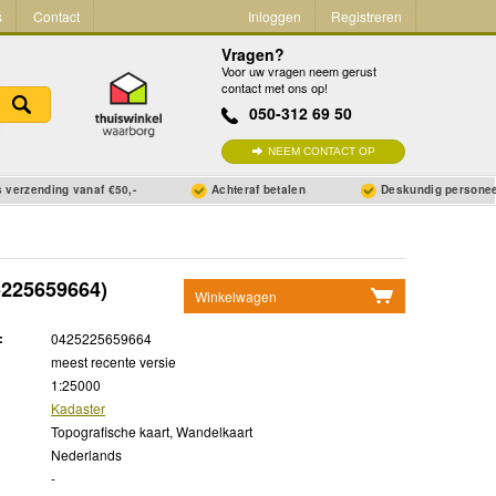
s
Contact
Inloggen
Registreren
Vragen?
Voor uw vragen neem gerust
contact met ons op!
050-312 69 50
NEEM CONTACT OP
 verzending vanaf €50,-
Achteraf betalen
Deskundig persone
225659664)
Winkelwagen
Geen items in winkelwagen
:
0425225659664
Ga naar winkelwagen
meest recente versie
1:25000
Kadaster
Topografische kaart, Wandelkaart
Nederlands
-