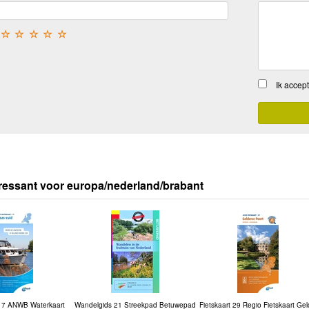
☆
☆
☆
☆
☆
Ik accep
ressant voor europa/nederland/brabant
 17 ANWB Waterkaart
Wandelgids 21 Streekpad Betuwepad
Fietskaart 29 Regio Fietskaart Ge