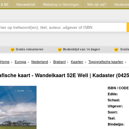
L & BE
Nieuwsbrief
Webshop in Groningen
Wie zijn wij?
Vacature
Gratis retourneren
Bedenktijd van 14 dagen
Gratis
Home
Europa
Nederland
Brabant
Kaarten
Topografische kaarten
fische kaart - Wandelkaart 52E Well | Kadaster
(0425
ISBN / CODE
Editie:
Schaal:
Uitgever:
Soort:
Taal:
Bindwijze: