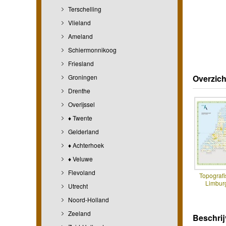
Terschelling
Vlieland
Ameland
Schiermonnikoog
Friesland
Groningen
Overzich
Drenthe
Overijssel
♦ Twente
Gelderland
♦ Achterhoek
♦ Veluwe
Flevoland
Topografi
Limbur
Utrecht
Noord-Holland
Zeeland
Beschrij