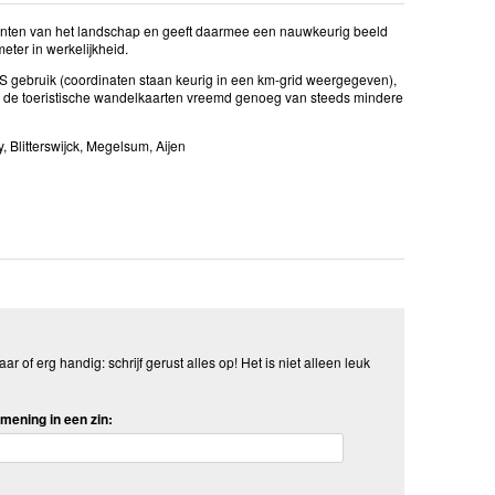
enten van het landschap en geeft daarmee een nauwkeurig beeld
ter in werkelijkheid.
GPS gebruik (coordinaten staan keurig in een km-grid weergegeven),
u de toeristische wandelkaarten vreemd genoeg van steeds mindere
, Blitterswijck, Megelsum, Aijen
aar of erg handig: schrijf gerust alles op! Het is niet alleen leuk
mening in een zin: