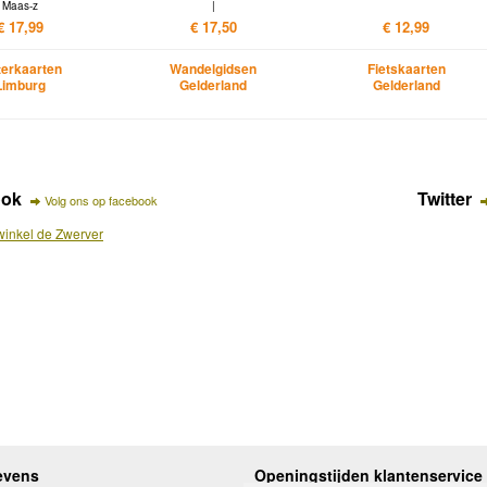
Maas-z
|
€ 17,99
€ 17,50
€ 12,99
erkaarten
Wandelgidsen
Fietskaarten
Limburg
Gelderland
Gelderland
ook
Twitter
Volg ons op facebook
inkel de Zwerver
evens
Openingstijden klantenservice