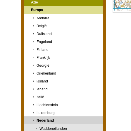
Azië
Europa
Andorra
België
Duitsland
Engeland
Finland
Frankrijk
Georgië
Griekenland
IJsland
Ierland
Italië
Liechtenstein
Luxemburg
Nederland
Waddeneilanden