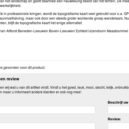
an het landschap en geeft daarmee een nauwkeurig beeld van het terrein. De mee
 werkelijkheid.
k in professionele kringen, wordt de topografische kaart veel gebruikt voor o.a. 
 survivaltraining, maar ook door een steeds groter wordende groep wandelaars. N
den, blijft de topografische kaart het enige alternatief.
phen Altforst Beneden-Leeuwen Boven-Leeuwen Echteld IJzendoorn Maasbommel M
s gevonden voor dit product.
een review
n wij wat u van dit artikel vindt. Vindt u het goed, leuk, mooi, slecht, lelijk, onbruikb
n maar u informeert andere klanten er ook nog mee!
Beschrijf uw 
Review: