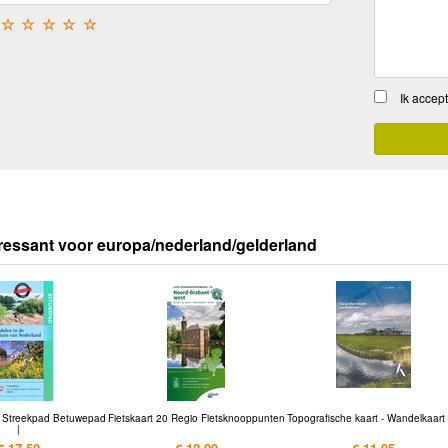
☆
☆
☆
☆
☆
Ik accep
ressant voor europa/nederland/gelderland
 Streekpad Betuwepad
Fietskaart 20 Regio Fietsknooppunten
Topografische kaart - Wandelkaart
|