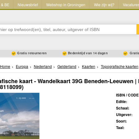
L & BE
Nieuwsbrief
Webshop in Groningen
Wie zijn wij?
Vacature
Gratis retourneren
Bedenktijd van 14 dagen
Gratis
Home
Europa
Nederland
Gelderland
Kaarten
Topografische kaarten
fische kaart - Wandelkaart 39G Beneden-Leeuwen |
18118099)
ISBN / CODE
Editie:
Schaal:
Uitgever:
Soort:
Taal: