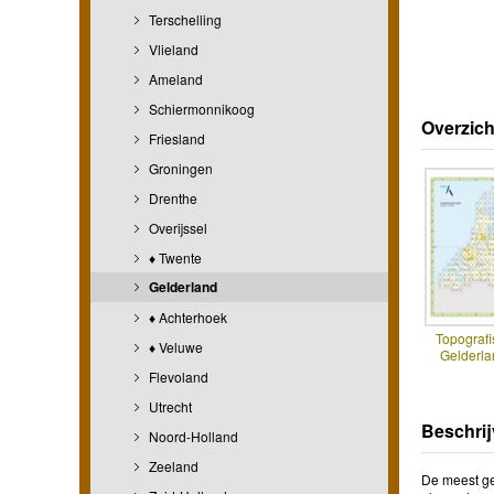
Terschelling
Vlieland
Ameland
Schiermonnikoog
Overzich
Friesland
Groningen
Drenthe
Overijssel
♦ Twente
Gelderland
♦ Achterhoek
Topografi
♦ Veluwe
Gelderla
Flevoland
Utrecht
Beschrij
Noord-Holland
Zeeland
De meest ge