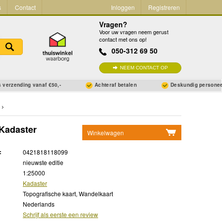
s
Contact
Inloggen
Registreren
Vragen?
Voor uw vragen neem gerust
contact met ons op!
050-312 69 50
NEEM CONTACT OP
 verzending vanaf €50,-
Achteraf betalen
Deskundig persone
 Kadaster
Winkelwagen
Geen items in winkelwagen
:
0421818118099
Ga naar winkelwagen
nieuwste editie
1:25000
Kadaster
Topografische kaart, Wandelkaart
Nederlands
Schrijf als eerste een review