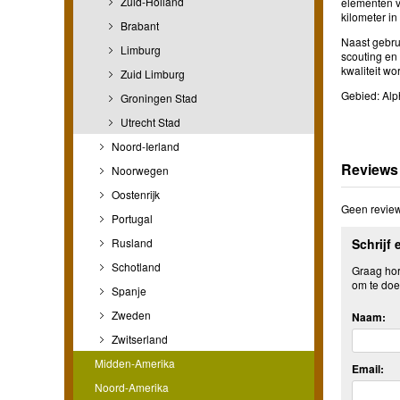
Zuid-Holland
elementen v
kilometer in
Brabant
Naast gebrui
Limburg
scouting en
kwaliteit wor
Zuid Limburg
Gebied: Al
Groningen Stad
Utrecht Stad
Noord-Ierland
Reviews
Noorwegen
Oostenrijk
Geen review
Portugal
Rusland
Schrijf 
Schotland
Graag hore
om te doe
Spanje
Zweden
Naam:
Zwitserland
Midden-Amerika
Email:
Noord-Amerika