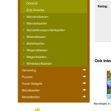
Oceanië
Rating:
Zuid-Amerika
Wandelatlassen
Wandelkaarten
Wandelknooppuntenkaarten
Wateratlassen
Waterkaarten
Wegenatlassen
Wegenkaarten
Ook inte
Wintersportkaarten
Opruiming
Puzzels
Travel Gadgets
Wandkaarten
Wereldbollen
Wandelgids 21