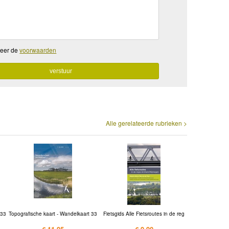
teer de
voorwaarden
Alle gerelateerde rubrieken >
 33
Topografische kaart - Wandelkaart 33
Fietsgids Alle Fietsroutes in de reg