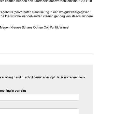
ste kaarten hebben een kaartbeeld dat overeenkomt met 12,5 x 10
GPS gebruik (coordinaten staan keurig in een km-grid weergegeven),
u de toeristische wandelkaarten vreemd genoeg van steeds mindere
egen Nieuwe Schans Ochten Ooij Puiflijk Wamel
aar of erg handig: schrijf gerust alles op! Het is niet alleen leuk
mening in een zin: