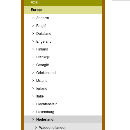
Azië
Europa
Andorra
België
Duitsland
Engeland
Finland
Frankrijk
Georgië
Griekenland
IJsland
Ierland
Italië
Liechtenstein
Luxemburg
Nederland
Waddeneilanden