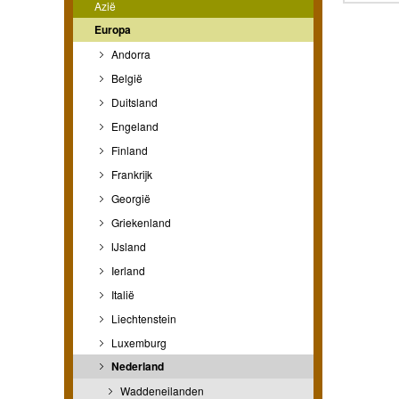
Azië
Europa
Andorra
België
Duitsland
Engeland
Finland
Frankrijk
Georgië
Griekenland
IJsland
Ierland
Italië
Liechtenstein
Luxemburg
Nederland
Waddeneilanden