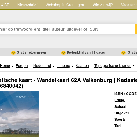
L & BE
Nieuwsbrief
Webshop in Groningen
Wie zijn wij?
Vacature
Gratis retourneren
Bedenktijd van 14 dagen
Gratis
Home
Europa
Nederland
Limburg
Kaarten
Topografische kaarten
fische kaart - Wandelkaart 62A Valkenburg | Kadast
36840042)
ISBN / CODE
Editie:
Schaal:
Uitgever:
Soort:
Taal: