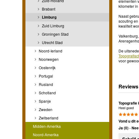
Zuid-Holland
elementen v
kilometer in
Brabant
Naast gebrui
Limburg
scouting en
Zuid Limburg
kwaliteit wor
Groningen Stad
Valkenburg,
Arensgenhou
Utrecht Stad
Noord-Ierland
De uitsnede
Topografisc
Noorwegen
voor gewoon 
Oostenrijk
Portugal
Rusland
Reviews
Schotland
Spanje
Topografie 
Heel goed
Zweden
Zwitserland
Vond u dit e
Midden-Amerika
Ja (
0
)
-
Nee 
Noord-Amerika
Schrijf 