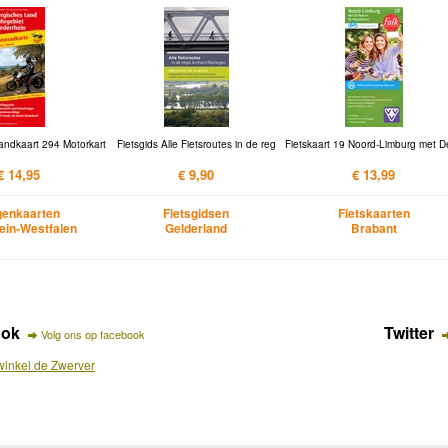
andkaart 294 Motorkart
Fietsgids Alle Fietsroutes in de reg
Fietskaart 19 Noord-Limburg met D
€ 14,95
€ 9,90
€ 13,99
enkaarten
Fietsgidsen
Fietskaarten
ein-Westfalen
Gelderland
Brabant
ook
Twitter
Volg ons op facebook
inkel de Zwerver