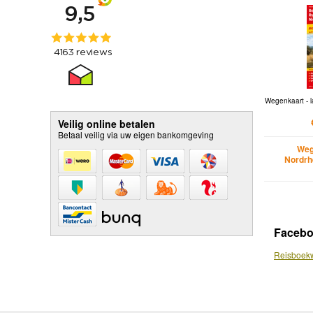
Wegenkaart - l
Veilig online betalen
Betaal veilig via uw eigen bankomgeving
Weg
Nordrh
Faceb
Reisboekw