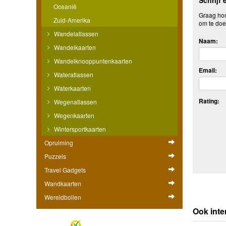
Oceanië
Graag hore
Zuid-Amerika
om te doe
Wandelatlassen
Naam:
Wandelkaarten
Wandelknooppuntenkaarten
Email:
Wateratlassen
Waterkaarten
Rating:
Wegenatlassen
Wegenkaarten
Wintersportkaarten
Opruiming
Puzzels
Travel Gadgets
Wandkaarten
Wereldbollen
Ook inte