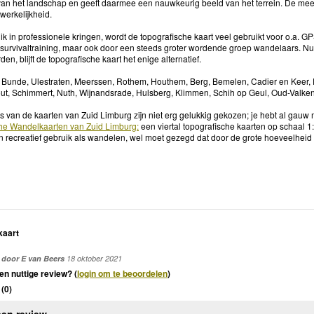
an het landschap en geeft daarmee een nauwkeurig beeld van het terrein. De mee
 werkelijkheid.
k in professionele kringen, wordt de topografische kaart veel gebruikt voor o.a. 
 survivaltraining, maar ook door een steeds groter wordende groep wandelaars. N
den, blijft de topografische kaart het enige alternatief.
 Bunde, Ulestraten, Meerssen, Rothem, Houthem, Berg, Bemelen, Cadier en Keer, E
t, Schimmert, Nuth, Wijnandsrade, Hulsberg, Klimmen, Schih op Geul, Oud-Valk
s van de kaarten van Zuid Limburg zijn niet erg gelukkig gekozen; je hebt al gau
he Wandelkaarten van Zuid Limburg:
een viertal topografische kaarten op schaal 1
recreatief gebruik als wandelen, wel moet gezegd dat door de grote hoeveelheid ro
kaart
door E van Beers
18 oktober 2021
en nuttige review? (
login om te beoordelen
)
(
0
)
een review