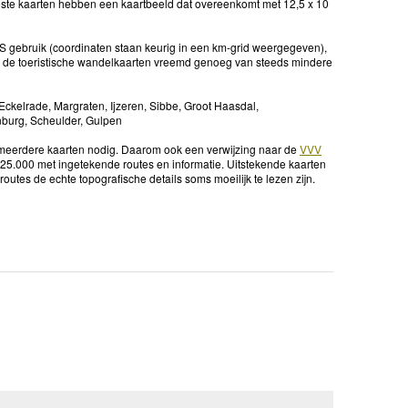
ste kaarten hebben een kaartbeeld dat overeenkomt met 12,5 x 10
GPS gebruik (coordinaten staan keurig in een km-grid weergegeven),
u de toeristische wandelkaarten vreemd genoeg van steeds mindere
ckelrade, Margraten, Ijzeren, Sibbe, Groot Haasdal,
enburg, Scheulder, Gulpen
w meerdere kaarten nodig. Daarom ook een verwijzing naar de
VVV
:25.000 met ingetekende routes en informatie. Uitstekende kaarten
utes de echte topografische details soms moeilijk te lezen zijn.