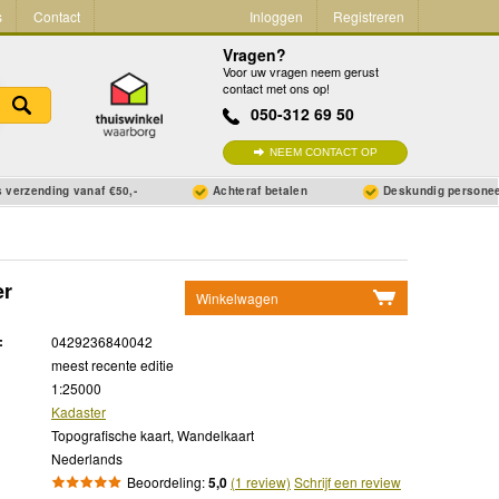
s
Contact
Inloggen
Registreren
Vragen?
Voor uw vragen neem gerust
contact met ons op!
050-312 69 50
NEEM CONTACT OP
 verzending vanaf €50,-
Achteraf betalen
Deskundig persone
er
Winkelwagen
Geen items in winkelwagen
:
0429236840042
Ga naar winkelwagen
meest recente editie
1:25000
Kadaster
Topografische kaart, Wandelkaart
Nederlands
Beoordeling:
5,0
(1 review)
Schrijf een review