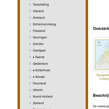
Terschelling
Vlieland
Ameland
Schiermonnikoog
Overzich
Friesland
Groningen
Drenthe
Overijssel
♦ Twente
Gelderland
♦ Achterhoek
Topografi
♦ Veluwe
Limbur
Flevoland
Utrecht
Beschrij
Noord-Holland
Zeeland
De meest ge