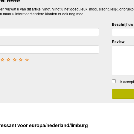
n wij wat u van dit artikel vindt. Vindt u het goed, leuk, mooi, slecht, lelijk, onbruikb
n maar u informeert andere klanten er ook nog mee!
Beschrijf uw 
Review:
☆
☆
☆
☆
☆
Ik accep
ressant voor europa/nederland/limburg