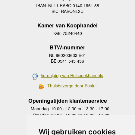
IBAN: NL11 RABO 0140 1961 88
BIC: RABONL2U
Kamer van Koophandel
Kvk: 75240440
BTW-nummer
NL 860203633 B01
BE 0541 545 456
Vereniging van Reisboekhandels
Thuisbezorgd door Postnl
Openingstijden klantenservice
Maandag
10.00 - 12.30 en 13.30 - 17.00
Dinsdag
10.00 - 12.30 en 13.30 - 17.00
Woensdag
10.00 - 12.30 en 13.30 - 17.00
Donderdag
10.00 - 12.30 en 13.30 - 17.00
Wij gebruiken cookies