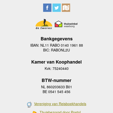
Bankgegevens
IBAN: NL11 RABO 0140 1961 88
BIC: RABONL2U
Kamer van Koophandel
Kvk: 75240440
BTW-nummer
NL 860203633 B01
BE 0541 545 456
Vereniging van Reisboekhandels
Thuisbezorgd door Postnl