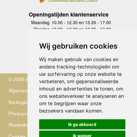
Openingstijden klantenservice
Maandag
10.00 - 12.30 en 13.30 - 17.00
Dinsdag
10.00 - 12.30 en 13.30 - 17.00
Woensdag
10.00 - 12.30 en 13.30 - 17.00
Donderdag
10.00 - 12.30 en 13.30 - 17.00
Wij gebruiken cookies
Vrijdag
10.00 - 12.30 en 13.30 - 17.00
Zaterdag
gesloten
Wij maken gebruik van cookies en
Zondag
gesloten
andere tracking-technologieën om
uw surfervaring op onze website te
© 2026 de Zwerver
verbeteren, om gepersonaliseerde
inhoud en advertenties te tonen, om
Algemene Voorwaarden
ons websiteverkeer te analyseren en
Kortingscode
om te begrijpen waar onze
bezoekers vandaan komen.
Privacyverklaring
Reviewbeleid
Ik ga akkoord
Cookies
Ik weiger