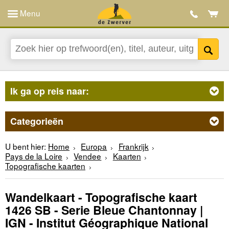
Menu
Ik ga op reis naar:
Categorieën
U bent hier:
Home
Europa
Frankrijk
Pays de la Loire
Vendee
Kaarten
Topografische kaarten
Wandelkaart - Topografische kaart
1426 SB - Serie Bleue Chantonnay |
IGN - Institut Géographique National