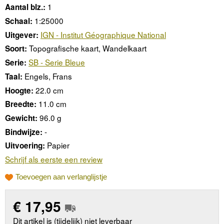
1
Aantal blz.:
1:25000
Schaal:
IGN - Institut Géographique National
Uitgever:
Topografische kaart, Wandelkaart
Soort:
SB - Serie Bleue
Serie:
Engels, Frans
Taal:
22.0 cm
Hoogte:
11.0 cm
Breedte:
96.0 g
Gewicht:
-
Bindwijze:
Papier
Uitvoering:
Schrijf als eerste een review
Toevoegen aan verlanglijstje
€
17,95
Dit artikel is (tijdelijk) niet leverbaar