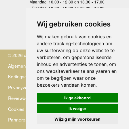
Maandag
10.00 - 12.30 en 13.30 - 17.00
Dinsdag
10.00 - 12.30 en 13.30 - 17.00
Woensdag
10.00 - 12.30 en 13.30 - 17.00
Donderdag
10.00 - 12.30 en 13.30 - 17.00
Wij gebruiken cookies
Vrijdag
10.00 - 12.30 en 13.30 - 17.00
Zaterdag
gesloten
Wij maken gebruik van cookies en
Zondag
gesloten
andere tracking-technologieën om
uw surfervaring op onze website te
© 2026 de Zwerver
verbeteren, om gepersonaliseerde
inhoud en advertenties te tonen, om
Algemene Voorwaarden
ons websiteverkeer te analyseren en
Kortingscode
om te begrijpen waar onze
bezoekers vandaan komen.
Privacyverklaring
Reviewbeleid
Ik ga akkoord
Cookies
Ik weiger
Partnerprogramma
Wijzig mijn voorkeuren