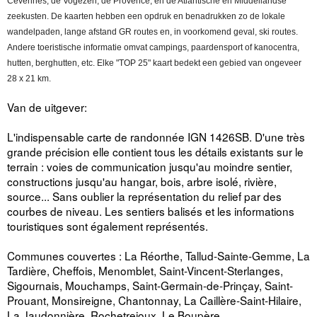
Cevennes, de Vogezen, de Provence, en de Atlantische en Middellandse
zeekusten. De kaarten hebben een opdruk en benadrukken zo de lokale
wandelpaden, lange afstand GR routes en, in voorkomend geval, ski routes.
Andere toeristische informatie omvat campings, paardensport of kanocentra,
hutten, berghutten, etc. Elke "TOP 25" kaart bedekt een gebied van ongeveer
28 x 21 km.
Van de uitgever:
L'indispensable carte de randonnée IGN 1426SB. D'une très
grande précision elle contient tous les détails existants sur le
terrain : voies de communication jusqu'au moindre sentier,
constructions jusqu'au hangar, bois, arbre isolé, rivière,
source... Sans oublier la représentation du relief par des
courbes de niveau. Les sentiers balisés et les informations
touristiques sont également représentés.
Communes couvertes : La Réorthe, Tallud-Sainte-Gemme, La
Tardière, Cheffois, Menomblet, Saint-Vincent-Sterlanges,
Sigournais, Mouchamps, Saint-Germain-de-Prinçay, Saint-
Prouant, Monsireigne, Chantonnay, La Caillère-Saint-Hilaire,
La Jaudonnière, Rochetrejoux, Le Boupère