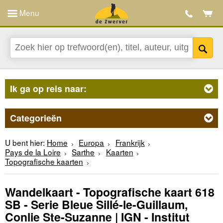
Menu
Ik ga op reis naar:
Categorieën
U bent hier:
Home
Europa
Frankrijk
Pays de la Loire
Sarthe
Kaarten
Topografische kaarten
Wandelkaart - Topografische kaart 618
SB - Serie Bleue Sillé-le-Guillaum,
Conlie Ste-Suzanne | IGN - Institut