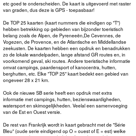
etc goed te onderscheiden. De kaart is uitgevoerd met raster
van graden, dus deze is GPS - toepasbaar!
De TOP 25 kaarten (kaart nummers die eindigen op "T")
hebben betrekking op gebieden van bijzonder toeristisch
belang zoals de Alpen, de Pyreneeën,De Cevennes, de
Vogezen, de Provence, en de Atlantische en Middellandse
zeekusten. De kaarten hebben een opdruk en benadrukken
zo de lokale wandelpaden, lange afstand GR routes en, in
voorkomend geval, ski routes. Andere toeristische informatie
omvat campings, paardensport of kanocentra, hutten,
berghutten, etc. Elke "TOP 25" kaart bedekt een gebied van
ongeveer 28 x 21 km.
Ook de nieuwe SB serie heeft een opdruk met extra
informatie met campings, hutten, bezienswaardigheden,
watersport en skimogelijkheden. Veelal een samenvoeging
van de Est en Ouest versie.
De rest van Frankrijk wordt in kaart gebracht met de "Série
Bleu" (oude serie eindigend op O = ouest of E = est) welke