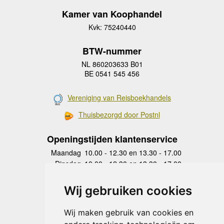
Kamer van Koophandel
Kvk: 75240440
BTW-nummer
NL 860203633 B01
BE 0541 545 456
Vereniging van Reisboekhandels
Thuisbezorgd door Postnl
Openingstijden klantenservice
Maandag
10.00 - 12.30 en 13.30 - 17.00
Dinsdag
10.00 - 12.30 en 13.30 - 17.00
Woensdag
10.00 - 12.30 en 13.30 - 17.00
Donderdag
10.00 - 12.30 en 13.30 - 17.00
Wij gebruiken cookies
Vrijdag
10.00 - 12.30 en 13.30 - 17.00
Zaterdag
gesloten
Wij maken gebruik van cookies en
Zondag
gesloten