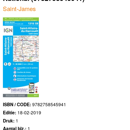
Saint-James
9782758545941
ISBN / CODE:
18-02-2019
Editie:
1
Druk:
1
Aantal blz.: