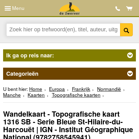
Menu
Ik ga op reis naar:
Categorieën
U bent hier:
Home
Europa
Frankrijk
Normandië
Manche
Kaarten
Topografische kaarten
Wandelkaart - Topografische kaart
1316 SB - Serie Bleue St-Hilaire-du-
Harcouët | IGN - Institut Géographique
National
(9782758545941)