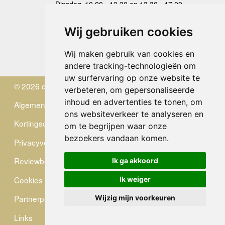
Dinsdag
10.00 - 12.30 en 13.30 - 17.00
Woensdag
10.00 - 12.30 en 13.30 - 17.00
Donderdag
10.00 - 12.30 en 13.30 - 17.00
Wij gebruiken cookies
Vrijdag
10.00 - 12.30 en 13.30 - 17.00
Zaterdag
gesloten
Wij maken gebruik van cookies en
Zondag
gesloten
andere tracking-technologieën om
uw surfervaring op onze website te
© 2026 de Zwerver
verbeteren, om gepersonaliseerde
inhoud en advertenties te tonen, om
Algemene Voorwaarden
ons websiteverkeer te analyseren en
Kortingscode
om te begrijpen waar onze
bezoekers vandaan komen.
Privacyverklaring
Reviewbeleid
Ik ga akkoord
Cookies
Ik weiger
Partnerprogramma
Wijzig mijn voorkeuren
Links