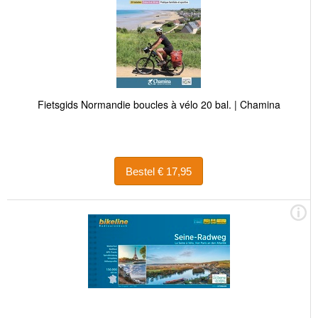
Fietsgids Normandie boucles à vélo 20 bal. | Chamina
Bestel € 17,95