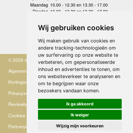
Maandag
10.00 - 12.30 en 13.30 - 17.00
Dinsdag
10.00 - 12.30 en 13.30 - 17.00
Woensdag
10.00 - 12.30 en 13.30 - 17.00
Donderdag
10.00 - 12.30 en 13.30 - 17.00
Wij gebruiken cookies
Vrijdag
10.00 - 12.30 en 13.30 - 17.00
Zaterdag
gesloten
Wij maken gebruik van cookies en
Zondag
gesloten
andere tracking-technologieën om
uw surfervaring op onze website te
© 2026 de Zwerver
verbeteren, om gepersonaliseerde
inhoud en advertenties te tonen, om
Algemene Voorwaarden
ons websiteverkeer te analyseren en
Kortingscode
om te begrijpen waar onze
bezoekers vandaan komen.
Privacyverklaring
Reviewbeleid
Ik ga akkoord
Cookies
Ik weiger
Partnerprogramma
Wijzig mijn voorkeuren