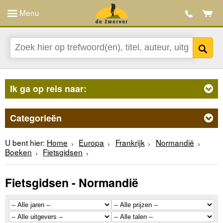
Menu
Ik ga op reis naar:
Categorieën
U bent hier:
Home
Europa
Frankrijk
Normandië
Boeken
Fietsgidsen
Fietsgidsen - Normandië