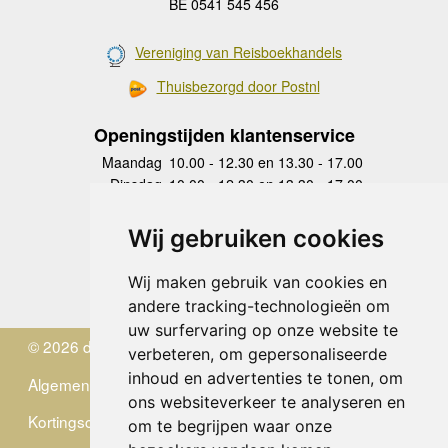
BE 0541 545 456
Vereniging van Reisboekhandels
Thuisbezorgd door Postnl
Openingstijden klantenservice
Maandag
10.00 - 12.30 en 13.30 - 17.00
Dinsdag
10.00 - 12.30 en 13.30 - 17.00
Woensdag
10.00 - 12.30 en 13.30 - 17.00
Donderdag
10.00 - 12.30 en 13.30 - 17.00
Wij gebruiken cookies
Vrijdag
10.00 - 12.30 en 13.30 - 17.00
Zaterdag
gesloten
Wij maken gebruik van cookies en
Zondag
gesloten
andere tracking-technologieën om
uw surfervaring op onze website te
© 2026 de Zwerver
verbeteren, om gepersonaliseerde
inhoud en advertenties te tonen, om
Algemene Voorwaarden
ons websiteverkeer te analyseren en
Kortingscode
om te begrijpen waar onze