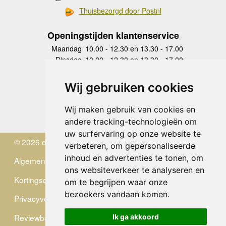
Thuisbezorgd door Postnl
Openingstijden klantenservice
Maandag
10.00 - 12.30 en 13.30 - 17.00
Dinsdag
10.00 - 12.30 en 13.30 - 17.00
Woensdag
10.00 - 12.30 en 13.30 - 17.00
Donderdag
10.00 - 12.30 en 13.30 - 17.00
Wij gebruiken cookies
Vrijdag
10.00 - 12.30 en 13.30 - 17.00
Zaterdag
gesloten
Wij maken gebruik van cookies en
Zondag
gesloten
andere tracking-technologieën om
uw surfervaring op onze website te
© 2026 de Zwerver
verbeteren, om gepersonaliseerde
inhoud en advertenties te tonen, om
Algemene Voorwaarden
ons websiteverkeer te analyseren en
Kortingscode
om te begrijpen waar onze
bezoekers vandaan komen.
Privacyverklaring
Reviewbeleid
Ik ga akkoord