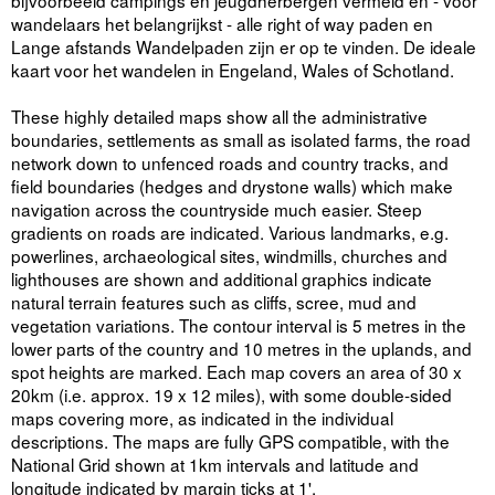
bijvoorbeeld campings en jeugdherbergen vermeld en - voor
wandelaars het belangrijkst - alle right of way paden en
Lange afstands Wandelpaden zijn er op te vinden. De ideale
kaart voor het wandelen in Engeland, Wales of Schotland.
These highly detailed maps show all the administrative
boundaries, settlements as small as isolated farms, the road
network down to unfenced roads and country tracks, and
field boundaries (hedges and drystone walls) which make
navigation across the countryside much easier. Steep
gradients on roads are indicated. Various landmarks, e.g.
powerlines, archaeological sites, windmills, churches and
lighthouses are shown and additional graphics indicate
natural terrain features such as cliffs, scree, mud and
vegetation variations. The contour interval is 5 metres in the
lower parts of the country and 10 metres in the uplands, and
spot heights are marked. Each map covers an area of 30 x
20km (i.e. approx. 19 x 12 miles), with some double-sided
maps covering more, as indicated in the individual
descriptions. The maps are fully GPS compatible, with the
National Grid shown at 1km intervals and latitude and
longitude indicated by margin ticks at 1'.