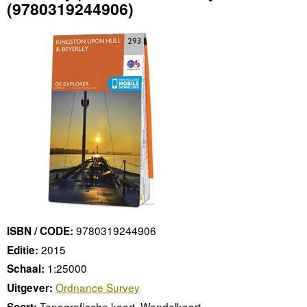
(9780319244906)
9780319244906
ISBN / CODE:
2015
Editie:
1:25000
Schaal:
Ordnance Survey
Uitgever:
Topografische kaart, Wandelkaart
Soort: