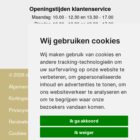
Openingstijden klantenservice
Maandag
10.00 - 12.30 en 13.30 - 17.00
Dinsdag
10.00 - 12.30 en 13.30 - 17.00
Woensdag
10.00 - 12.30 en 13.30 - 17.00
Donderdag
10.00 - 12.30 en 13.30 - 17.00
Wij gebruiken cookies
Vrijdag
10.00 - 12.30 en 13.30 - 17.00
Zaterdag
gesloten
Wij maken gebruik van cookies en
Zondag
gesloten
andere tracking-technologieën om
uw surfervaring op onze website te
© 2026 de Zwerver
verbeteren, om gepersonaliseerde
inhoud en advertenties te tonen, om
Algemene Voorwaarden
ons websiteverkeer te analyseren en
Kortingscode
om te begrijpen waar onze
bezoekers vandaan komen.
Privacyverklaring
Reviewbeleid
Ik ga akkoord
Cookies
Ik weiger