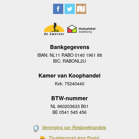
Bankgegevens
IBAN: NL11 RABO 0140 1961 88
BIC: RABONL2U
Kamer van Koophandel
Kvk: 75240440
BTW-nummer
NL 860203633 B01
BE 0541 545 456
Vereniging van Reisboekhandels
Thuisbezorgd door Postnl