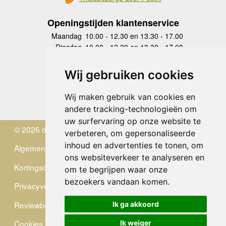
Openingstijden klantenservice
Maandag
10.00 - 12.30 en 13.30 - 17.00
Dinsdag
10.00 - 12.30 en 13.30 - 17.00
Woensdag
10.00 - 12.30 en 13.30 - 17.00
Donderdag
10.00 - 12.30 en 13.30 - 17.00
Wij gebruiken cookies
Vrijdag
10.00 - 12.30 en 13.30 - 17.00
Zaterdag
gesloten
Wij maken gebruik van cookies en
Zondag
gesloten
andere tracking-technologieën om
uw surfervaring op onze website te
© 2026 de Zwerver
verbeteren, om gepersonaliseerde
inhoud en advertenties te tonen, om
Algemene Voorwaarden
ons websiteverkeer te analyseren en
Kortingscode
om te begrijpen waar onze
bezoekers vandaan komen.
Privacyverklaring
Reviewbeleid
Ik ga akkoord
Cookies
Ik weiger