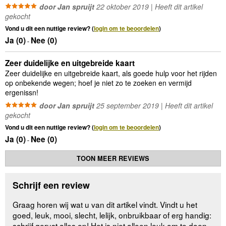
door Jan spruijt
22 oktober 2019 | Heeft dit artikel
gekocht
Vond u dit een nuttige review? (
login om te beoordelen
)
Ja (
0
)
Nee (
0
)
-
Zeer duidelijke en uitgebreide kaart
Zeer duidelijke en uitgebreide kaart, als goede hulp voor het rijden
op onbekende wegen; hoef je niet zo te zoeken en vermijd
ergenissn!
door Jan spruijt
25 september 2019 | Heeft dit artikel
gekocht
Vond u dit een nuttige review? (
login om te beoordelen
)
Ja (
0
)
Nee (
0
)
-
TOON MEER REVIEWS
Schrijf een review
Graag horen wij wat u van dit artikel vindt. Vindt u het
goed, leuk, mooi, slecht, lelijk, onbruikbaar of erg handig:
schrijf gerust alles op! Het is niet alleen leuk om te doen