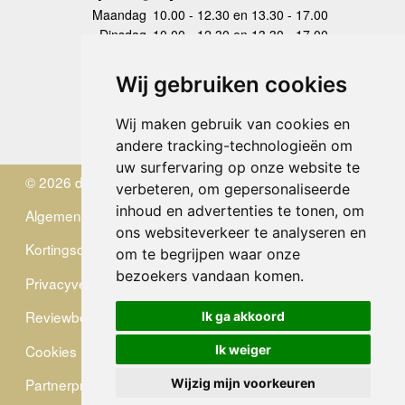
Maandag
10.00 - 12.30 en 13.30 - 17.00
Dinsdag
10.00 - 12.30 en 13.30 - 17.00
Woensdag
10.00 - 12.30 en 13.30 - 17.00
Donderdag
10.00 - 12.30 en 13.30 - 17.00
Wij gebruiken cookies
Vrijdag
10.00 - 12.30 en 13.30 - 17.00
Zaterdag
gesloten
Wij maken gebruik van cookies en
Zondag
gesloten
andere tracking-technologieën om
uw surfervaring op onze website te
© 2026 de Zwerver
verbeteren, om gepersonaliseerde
inhoud en advertenties te tonen, om
Algemene Voorwaarden
ons websiteverkeer te analyseren en
Kortingscode
om te begrijpen waar onze
bezoekers vandaan komen.
Privacyverklaring
Reviewbeleid
Ik ga akkoord
Cookies
Ik weiger
Partnerprogramma
Wijzig mijn voorkeuren