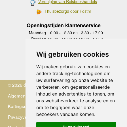
Vereniging van Reisboekhandels
Thuisbezorgd door Postnl
Openingstijden klantenservice
Maandag
10.00 - 12.30 en 13.30 - 17.00
Dinsdag
10.00 - 12.30 en 13.30 - 17.00
Woensdag
10.00 - 12.30 en 13.30 - 17.00
Donderdag
10.00 - 12.30 en 13.30 - 17.00
Wij gebruiken cookies
Vrijdag
10.00 - 12.30 en 13.30 - 17.00
Zaterdag
gesloten
Wij maken gebruik van cookies en
Zondag
gesloten
andere tracking-technologieën om
uw surfervaring op onze website te
© 2026 de Zwerver
verbeteren, om gepersonaliseerde
inhoud en advertenties te tonen, om
Algemene Voorwaarden
ons websiteverkeer te analyseren en
Kortingscode
om te begrijpen waar onze
bezoekers vandaan komen.
Privacyverklaring
Ik ga akkoord