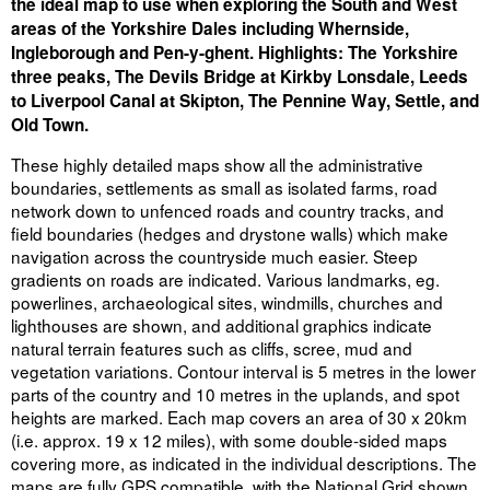
the ideal map to use when exploring the South and West
areas of the Yorkshire Dales including Whernside,
Ingleborough and Pen-y-ghent. Highlights: The Yorkshire
three peaks, The Devils Bridge at Kirkby Lonsdale, Leeds
to Liverpool Canal at Skipton, The Pennine Way, Settle, and
Old Town.
These highly detailed maps show all the administrative
boundaries, settlements as small as isolated farms, road
network down to unfenced roads and country tracks, and
field boundaries (hedges and drystone walls) which make
navigation across the countryside much easier. Steep
gradients on roads are indicated. Various landmarks, eg.
powerlines, archaeological sites, windmills, churches and
lighthouses are shown, and additional graphics indicate
natural terrain features such as cliffs, scree, mud and
vegetation variations. Contour interval is 5 metres in the lower
parts of the country and 10 metres in the uplands, and spot
heights are marked. Each map covers an area of 30 x 20km
(i.e. approx. 19 x 12 miles), with some double-sided maps
covering more, as indicated in the individual descriptions. The
maps are fully GPS compatible, with the National Grid shown