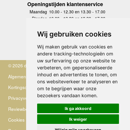
Openingstijden klantenservice
Maandag
10.00 - 12.30 en 13.30 - 17.00
Dinsdag
10.00 - 12.30 en 13.30 - 17.00
Woensdag
10.00 - 12.30 en 13.30 - 17.00
Donderdag
10.00 - 12.30 en 13.30 - 17.00
Wij gebruiken cookies
Vrijdag
10.00 - 12.30 en 13.30 - 17.00
Zaterdag
gesloten
Wij maken gebruik van cookies en
Zondag
gesloten
andere tracking-technologieën om
uw surfervaring op onze website te
© 2026 de Zwerver
verbeteren, om gepersonaliseerde
inhoud en advertenties te tonen, om
Algemene Voorwaarden
ons websiteverkeer te analyseren en
Kortingscode
om te begrijpen waar onze
bezoekers vandaan komen.
Privacyverklaring
Reviewbeleid
Ik ga akkoord
Cookies
Ik weiger
Wijzig mijn voorkeuren