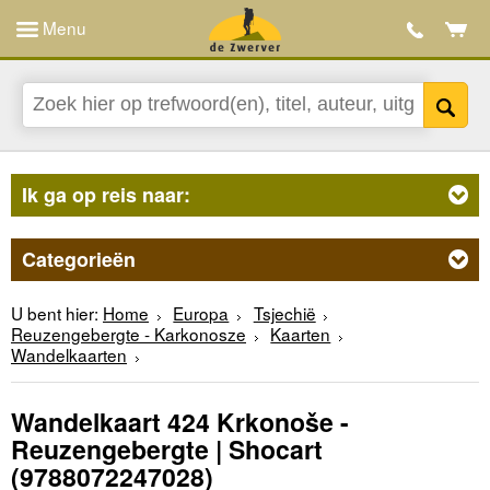
Menu
Ik ga op reis naar:
Categorieën
U bent hier:
Home
Europa
Tsjechië
Reuzengebergte - Karkonosze
Kaarten
Wandelkaarten
Wandelkaart 424 Krkonoše -
Reuzengebergte | Shocart
(9788072247028)