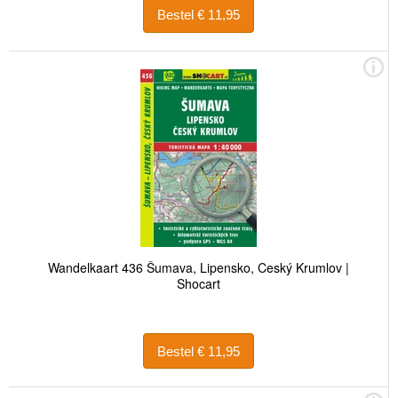
Bestel € 11,95
Wandelkaart 436 Šumava, Lipensko, Ceský Krumlov |
Shocart
Bestel € 11,95