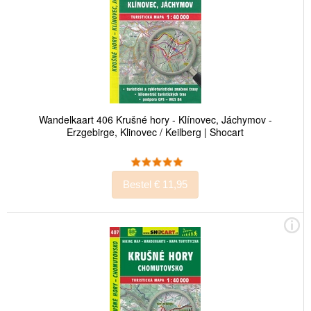
Wandelkaart 406 Krušné hory - Klínovec, Jáchymov -
Erzgebirge, Klinovec / Keilberg | Shocart
Bestel € 11,95