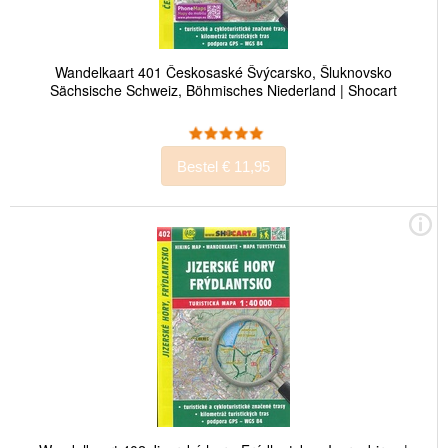
Wandelkaart 401 Českosaské Švýcarsko, Šluknovsko
Sächsische Schweiz, Böhmisches Niederland | Shocart
Bestel € 11,95