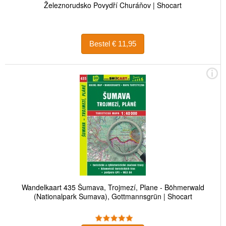
Železnorudsko Povydří Churáňov | Shocart
Bestel € 11,95
Wandelkaart 435 Šumava, Trojmezí, Plane - Böhmerwald
(Nationalpark Sumava), Gottmannsgrün | Shocart