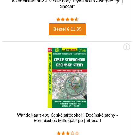
Wandelkaart 402 Jizerské hory, Frýdlantsko - Isergebirge |
Shocart
Bestel € 11,95
Wandelkaart 403 České středohoří, Decínské steny -
Böhmisches Mittelgebirge | Shocart