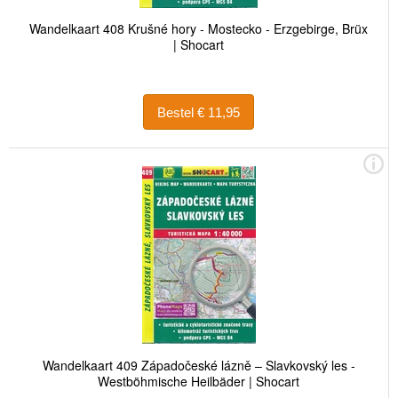
Wandelkaart 408 Krušné hory - Mostecko - Erzgebirge, Brüx
| Shocart
Bestel € 11,95
Wandelkaart 409 Západočeské lázně – Slavkovský les -
Westböhmische Heilbäder | Shocart