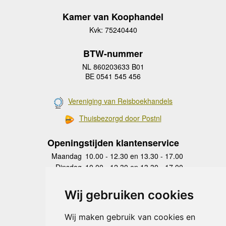
Kamer van Koophandel
Kvk: 75240440
BTW-nummer
NL 860203633 B01
BE 0541 545 456
Vereniging van Reisboekhandels
Thuisbezorgd door Postnl
Openingstijden klantenservice
Maandag
10.00 - 12.30 en 13.30 - 17.00
Dinsdag
10.00 - 12.30 en 13.30 - 17.00
Woensdag
10.00 - 12.30 en 13.30 - 17.00
Donderdag
10.00 - 12.30 en 13.30 - 17.00
Wij gebruiken cookies
Vrijdag
10.00 - 12.30 en 13.30 - 17.00
Zaterdag
gesloten
Wij maken gebruik van cookies en
Zondag
gesloten