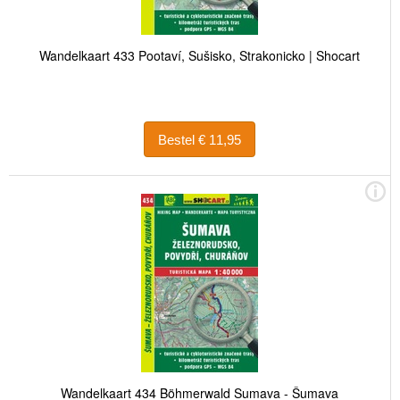
Wandelkaart 433 Pootaví, Sušisko, Strakonicko | Shocart
Bestel € 11,95
Wandelkaart 434 Böhmerwald Sumava - Šumava