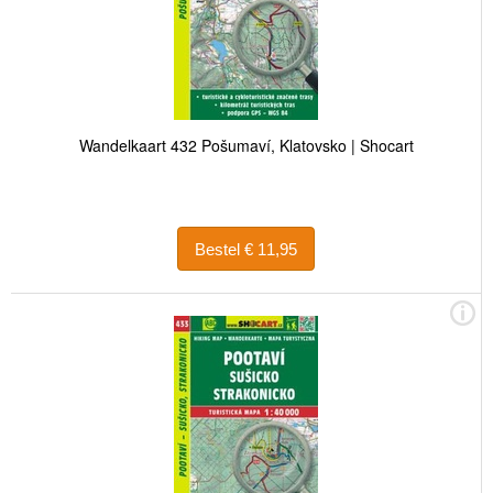
Wandelkaart 432 Pošumaví, Klatovsko | Shocart
Bestel € 11,95