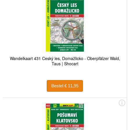
Wandelkaart 431 Ceský les, Domažlicko - Oberpfälzer Wald,
Taus | Shocart
Bestel € 11,95