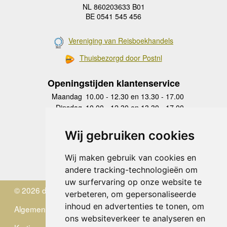
NL 860203633 B01
BE 0541 545 456
Vereniging van Reisboekhandels
Thuisbezorgd door Postnl
Openingstijden klantenservice
Maandag
10.00 - 12.30 en 13.30 - 17.00
Dinsdag
10.00 - 12.30 en 13.30 - 17.00
Woensdag
10.00 - 12.30 en 13.30 - 17.00
Donderdag
10.00 - 12.30 en 13.30 - 17.00
Wij gebruiken cookies
Vrijdag
10.00 - 12.30 en 13.30 - 17.00
Zaterdag
gesloten
Wij maken gebruik van cookies en
Zondag
gesloten
andere tracking-technologieën om
uw surfervaring op onze website te
© 2026 de Zwerver
verbeteren, om gepersonaliseerde
inhoud en advertenties te tonen, om
Algemene Voorwaarden
ons websiteverkeer te analyseren en