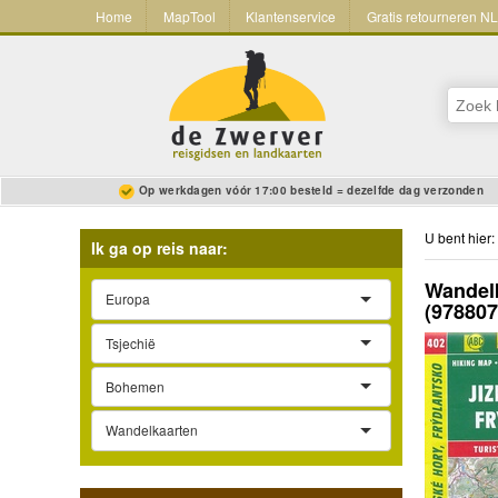
Home
MapTool
Klantenservice
Gratis retourneren N
Op werkdagen vóór 17:00 besteld = dezelfde dag verzonden
U bent hier:
Ik ga op reis naar:
Wandelk
Europa
(97880
Tsjechië
Bohemen
Wandelkaarten