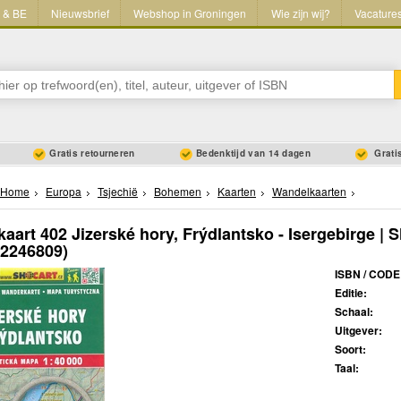
L & BE
Nieuwsbrief
Webshop in Groningen
Wie zijn wij?
Vacature
Gratis retourneren
Bedenktijd van 14 dagen
Gratis
Home
Europa
Tsjechië
Bohemen
Kaarten
Wandelkaarten
aart 402 Jizerské hory, Frýdlantsko - Isergebirge | 
72246809)
ISBN / CODE
Editie:
Schaal:
Uitgever:
Soort:
Taal: