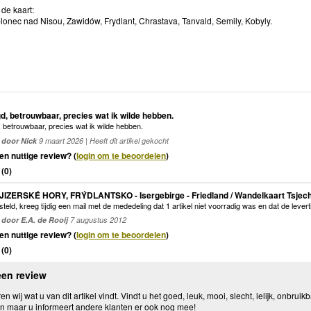
de kaart:
blonec nad Nisou, Zawidów, Frydlant, Chrastava, Tanvald, Semily, Kobyly.
d, betrouwbaar, precies wat ik wilde hebben.
 betrouwbaar, precies wat ik wilde hebben.
door Nick
9 maart 2026 | Heeft dit artikel gekocht
en nuttige review? (
login om te beoordelen
)
(
0
)
 JIZERSKÉ HORY, FRÝDLANTSKO - Isergebirge - Friedland / Wandelkaart Tsjech
steld, kreeg tijdig een mail met de mededeling dat 1 artikel niet voorradig was en dat de levert
door E.A. de Rooij
7 augustus 2012
en nuttige review? (
login om te beoordelen
)
(
0
)
een review
n wij wat u van dit artikel vindt. Vindt u het goed, leuk, mooi, slecht, lelijk, onbruikb
n maar u informeert andere klanten er ook nog mee!