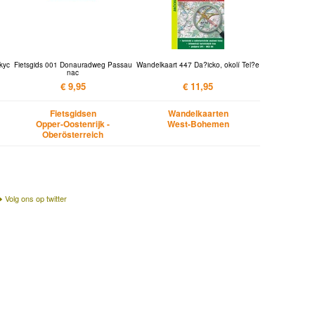
kyc
Fietsgids 001 Donauradweg Passau
Wandelkaart 447 Da?icko, okolí Tel?e
nac
€ 9,95
€ 11,95
Fietsgidsen
Wandelkaarten
Opper-Oostenrijk -
West-Bohemen
Oberösterreich
Volg ons op twitter