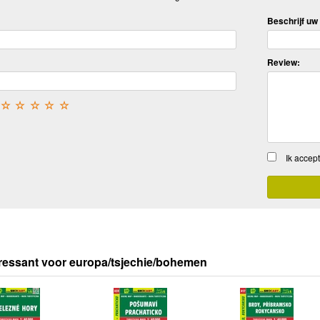
Beschrijf uw 
Review:
☆
☆
☆
☆
☆
Ik accep
ressant voor europa/tsjechie/bohemen