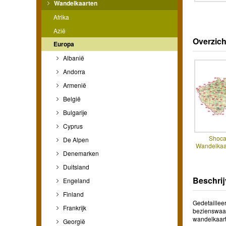
Wandelkaarten
Afrika
Azië
Overzich
Europa
Albanië
Andorra
Armenië
België
Bulgarije
Cyprus
Shoca
De Alpen
Wandelkaar
Denemarken
Duitsland
Beschrij
Engeland
Finland
Gedetaillee
Frankrijk
bezienswaar
wandelkaart 
Georgië