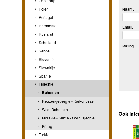
Oostenrijk
Polen
Naam:
Portugal
Roemenië
Email:
Rusland
Schotland
Rating:
Servië
Slovenië
Slowakije
Spanje
Tsjechië
Bohemen
Reuzengebergte - Karkonosze
West-Bohemen
Ook inte
Moravië - Silizië - Oost Tsjechië
Praag
Turkije