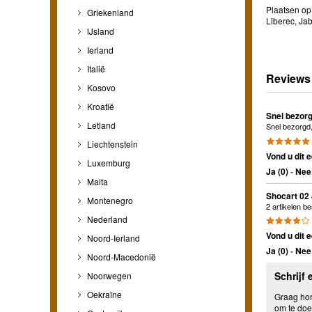
Plaatsen op 
Griekenland
Liberec, Ja
IJsland
Ierland
Italië
Reviews
Kosovo
Kroatië
Snel bezorg
Letland
Snel bezorgd,
Liechtenstein
Vond u dit e
Luxemburg
Ja (
0
)
-
Nee 
Malta
Shocart 02
Montenegro
2 artikelen be
Nederland
Vond u dit e
Noord-Ierland
Ja (
0
)
-
Nee 
Noord-Macedonië
Schrijf 
Noorwegen
Oekraïne
Graag hore
om te doe