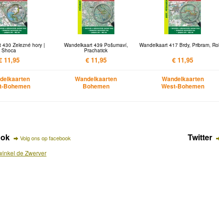
 430 Železné hory |
Wandelkaart 439 Pošumaví,
Wandelkaart 417 Brdy, Pribram, Ro
Shoca
Prachatick
€ 11,95
€ 11,95
€ 11,95
delkaarten
Wandelkaarten
Wandelkaarten
t-Bohemen
Bohemen
West-Bohemen
ook
Twitter
Volg ons op facebook
inkel de Zwerver