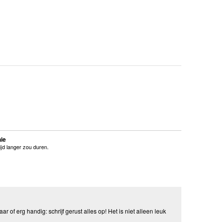
ie
ijd langer zou duren.
aar of erg handig: schrijf gerust alles op! Het is niet alleen leuk