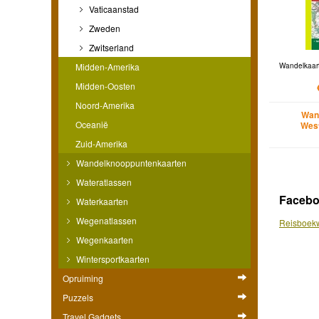
Vaticaanstad
Zweden
Zwitserland
Midden-Amerika
Wandelkaart
Midden-Oosten
Noord-Amerika
Wan
Oceanië
Wes
Zuid-Amerika
Wandelknooppuntenkaarten
Wateratlassen
Faceb
Waterkaarten
Wegenatlassen
Reisboekw
Wegenkaarten
Wintersportkaarten
Opruiming
Puzzels
Travel Gadgets