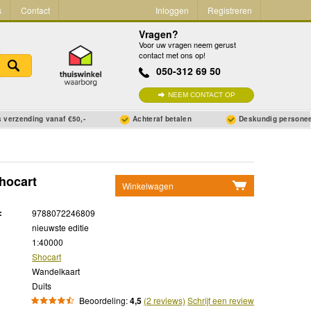
s
Contact
Inloggen
Registreren
Vragen?
Voor uw vragen neem gerust
contact met ons op!
050-312 69 50
NEEM CONTACT OP
 verzending vanaf €50,-
Achteraf betalen
Deskundig persone
Shocart
Winkelwagen
Geen items in winkelwagen
:
9788072246809
Ga naar winkelwagen
nieuwste editie
1:40000
Shocart
Wandelkaart
Duits
Beoordeling:
4,5
(2 reviews)
Schrijf een review