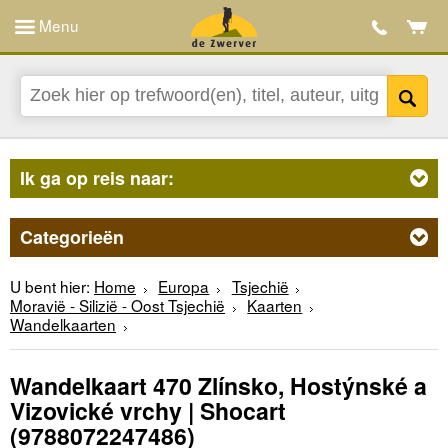
Menu
Ik ga op reis naar:
Categorieën
U bent hier:
Home
Europa
Tsjechië
Moravië - Silizië - Oost Tsjechië
Kaarten
Wandelkaarten
Wandelkaart 470 Zlínsko, Hostýnské a
Vizovické vrchy | Shocart
(9788072247486)