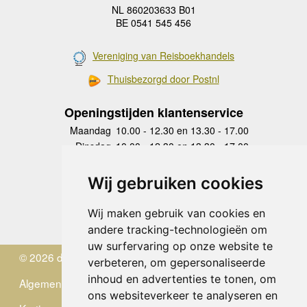
NL 860203633 B01
BE 0541 545 456
Vereniging van Reisboekhandels
Thuisbezorgd door Postnl
Openingstijden klantenservice
Maandag
10.00 - 12.30 en 13.30 - 17.00
Dinsdag
10.00 - 12.30 en 13.30 - 17.00
Woensdag
10.00 - 12.30 en 13.30 - 17.00
Donderdag
10.00 - 12.30 en 13.30 - 17.00
Wij gebruiken cookies
Vrijdag
10.00 - 12.30 en 13.30 - 17.00
Zaterdag
gesloten
Wij maken gebruik van cookies en
Zondag
gesloten
andere tracking-technologieën om
uw surfervaring op onze website te
© 2026 de Zwerver
verbeteren, om gepersonaliseerde
inhoud en advertenties te tonen, om
Algemene Voorwaarden
ons websiteverkeer te analyseren en