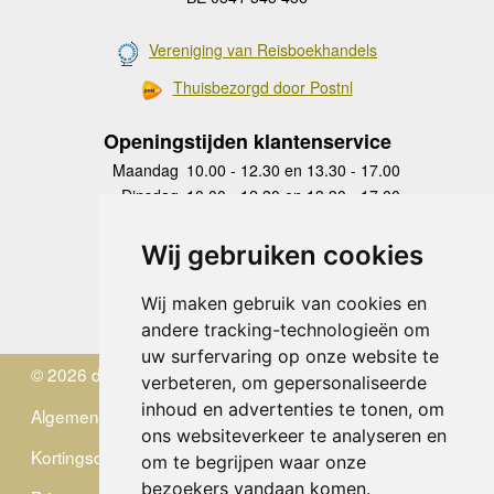
Vereniging van Reisboekhandels
Thuisbezorgd door Postnl
Openingstijden klantenservice
Maandag
10.00 - 12.30 en 13.30 - 17.00
Dinsdag
10.00 - 12.30 en 13.30 - 17.00
Woensdag
10.00 - 12.30 en 13.30 - 17.00
Donderdag
10.00 - 12.30 en 13.30 - 17.00
Wij gebruiken cookies
Vrijdag
10.00 - 12.30 en 13.30 - 17.00
Zaterdag
gesloten
Wij maken gebruik van cookies en
Zondag
gesloten
andere tracking-technologieën om
uw surfervaring op onze website te
© 2026 de Zwerver
verbeteren, om gepersonaliseerde
inhoud en advertenties te tonen, om
Algemene Voorwaarden
ons websiteverkeer te analyseren en
Kortingscode
om te begrijpen waar onze
bezoekers vandaan komen.