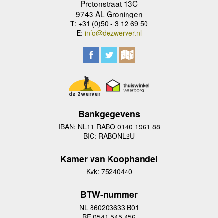
Protonstraat 13C
9743 AL Groningen
T
: +31 (0)50 - 3 12 69 50
E
:
info@dezwerver.nl
Bankgegevens
IBAN: NL11 RABO 0140 1961 88
BIC: RABONL2U
Kamer van Koophandel
Kvk: 75240440
BTW-nummer
NL 860203633 B01
BE 0541 545 456