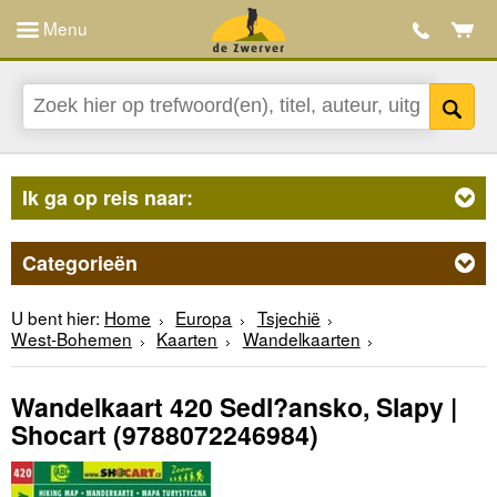
Menu
Ik ga op reis naar:
Categorieën
U bent hier:
Home
Europa
Tsjechië
West-Bohemen
Kaarten
Wandelkaarten
Wandelkaart 420 Sedl?ansko, Slapy |
Shocart
(9788072246984)