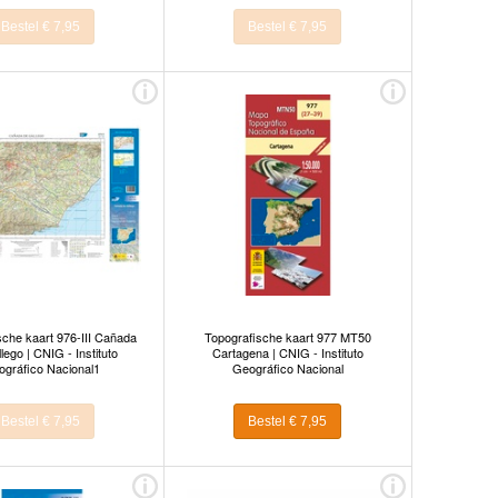
Bestel € 7,95
Bestel € 7,95
sche kaart 976-III Cañada
Topografische kaart 977 MT50
lego | CNIG - Instituto
Cartagena | CNIG - Instituto
gráfico Nacional1
Geográfico Nacional
Bestel € 7,95
Bestel € 7,95