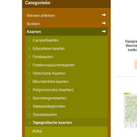
Categorieën
Nieuwe artikelen
Boeken
Kaarten
Camperkaarten
Topogra
Besche
Educatieve kaarten
Instit
Fietskaarten
Fietsknooppuntenkaarten
Historische Kaarten
Mountainbike kaarten
Pelgrimsroutes (kaarten)
Spoorwegenkaarten
Stadsplattegronden
Toerskikaarten
Topografische kaarten
Afrika