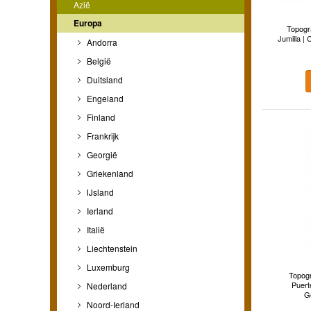
Azië
Europa
Topogr
Jumilla | 
Andorra
België
Duitsland
Engeland
Finland
Frankrijk
Georgië
Griekenland
IJsland
Ierland
Italië
Liechtenstein
Luxemburg
Topogr
Puerte
Nederland
G
Noord-Ierland