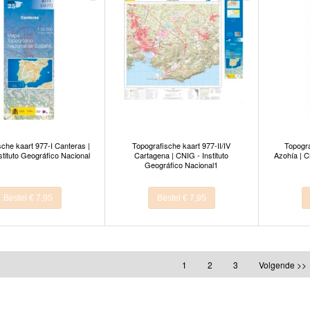
sche kaart 977-I Canteras |
Topografische kaart 977-II/IV
Topogra
stituto Geográfico Nacional
Cartagena | CNIG - Instituto
Azohía | C
Geográfico Nacional1
Bestel € 7,95
Bestel € 7,95
1
2
3
Volgende >>