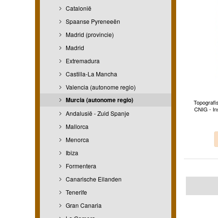
Catalonië
Spaanse Pyreneeën
Madrid (provincie)
Madrid
Extremadura
Castilla-La Mancha
Valencia (autonome regio)
Murcia (autonome regio)
Topografi
CNIG - In
Andalusië - Zuid Spanje
Mallorca
Menorca
Ibiza
Formentera
Canarische Eilanden
Tenerife
Gran Canaria