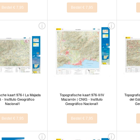
Bestel € 7,95
Bestel € 7,95
sche kaart 976-I La Majada
Topografische kaart 976-II/IV
Topografi
 - Instituto Geográfico
Mazarrón | CNIG - Instituto
del Gál
Nacional1
Geográfico Nacional1
Geo
Bestel € 7,95
Bestel € 7,95