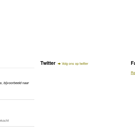
Twitter
F
Volg ons op twitter
Re
s, bijvoorbeeld naar
gekocht