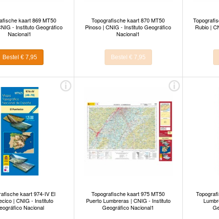
afische kaart 869 MT50
Topografische kaart 870 MT50
Topografis
CNIG - Instituto Geográfico
Pinoso | CNIG - Instituto Geográfico
Rubio | CN
Nacional1
Nacional1
Bestel € 7,95
Bestel € 7,95
afische kaart 974-IV El
Topografische kaart 975 MT50
Topografi
cico | CNIG - Instituto
Puerto Lumbreras | CNIG - Instituto
Lumbre
eográfico Nacional
Geográfico Nacional1
Ge