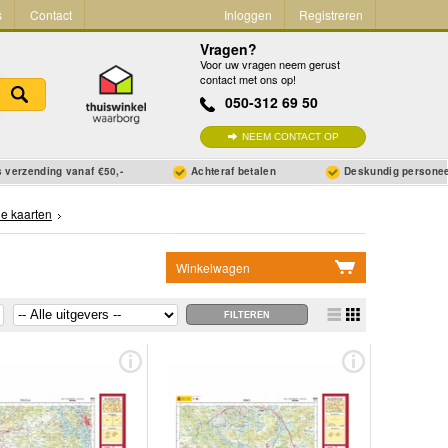
s
Contact
Inloggen
Registreren
Vragen?
Voor uw vragen neem gerust
contact met ons op!
050-312 69 50
NEEM CONTACT OP
 verzending vanaf €50,-
Achteraf betalen
Deskundig persone
he kaarten
Winkelwagen
Geen items in winkelwagen
Ga naar winkelwagen