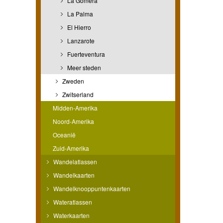
La Gomera
La Palma
El Hierro
Lanzarote
Fuerteventura
Meer steden
Zweden
Zwitserland
Midden-Amerika
Noord-Amerika
Oceanië
Zuid-Amerika
Wandelatlassen
Wandelkaarten
Wandelknooppuntenkaarten
Wateratlassen
Waterkaarten