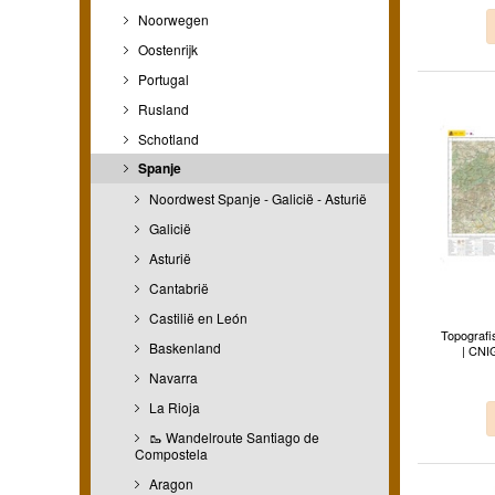
Noorwegen
Oostenrijk
Portugal
Rusland
Schotland
Spanje
Noordwest Spanje - Galicië - Asturië
Galicië
Asturië
Cantabrië
Castilië en León
Topografi
Baskenland
| CNIG
Navarra
La Rioja
🥾 Wandelroute Santiago de
Compostela
Aragon