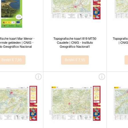
fische kaart Mar Menor -
Topografische kaart 819 MT50
Topografis
rmde gebieden | CNIG -
Caudete | CNIG - Instituto
| CNIG
uto Geográfico Nacional
Geográfico Nacional1
Bestel € 7,95
Bestel € 7,95