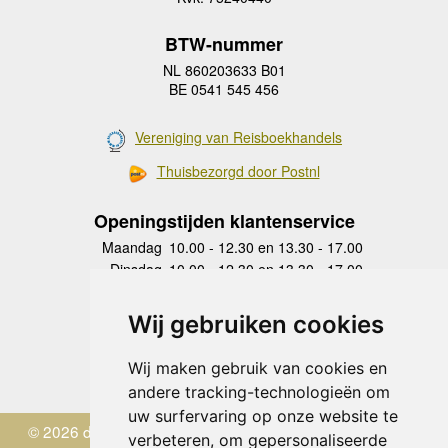
BTW-nummer
NL 860203633 B01
BE 0541 545 456
Vereniging van Reisboekhandels
Thuisbezorgd door Postnl
Openingstijden klantenservice
Maandag
10.00 - 12.30 en 13.30 - 17.00
Dinsdag
10.00 - 12.30 en 13.30 - 17.00
Woensdag
10.00 - 12.30 en 13.30 - 17.00
Donderdag
10.00 - 12.30 en 13.30 - 17.00
Wij gebruiken cookies
Vrijdag
10.00 - 12.30 en 13.30 - 17.00
Zaterdag
gesloten
Wij maken gebruik van cookies en
Zondag
gesloten
andere tracking-technologieën om
uw surfervaring op onze website te
© 2026 de Zwerver
verbeteren, om gepersonaliseerde