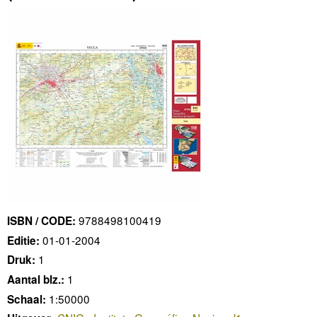
9788498100419
ISBN / CODE:
01-01-2004
Editie:
1
Druk:
1
Aantal blz.:
1:50000
Schaal: