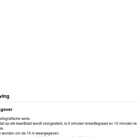
ving
tgever
rtografische serie.
at op elk kaartblad wordt voorgesteld, is 5 minuten breedtegraad en 10 minuten le
ie.
en worden om de 10 m weergegeven.