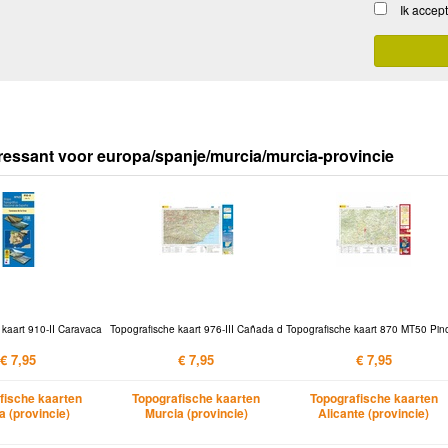
Ik accep
ressant voor europa/spanje/murcia/murcia-provincie
 kaart 910-II Caravaca
Topografische kaart 976-III Cañada d
Topografische kaart 870 MT50 Pin
€ 7,95
€ 7,95
€ 7,95
fische kaarten
Topografische kaarten
Topografische kaarten
a (provincie)
Murcia (provincie)
Alicante (provincie)