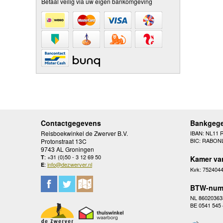
Betaal veilig via uw eigen bankomgeving
Contactgegevens
Bankgeg
Reisboekwinkel de Zwerver B.V.
IBAN: NL11 
BIC: RABON
Protonstraat 13C
9743 AL Groningen
: +31 (0)50 - 3 12 69 50
T
Kamer va
:
info@dezwerver.nl
E
Kvk: 752404
BTW-num
NL 86020363
BE 0541 545