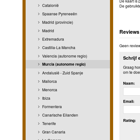
De kaart is 
Catalonië
De gebruikt
Spaanse Pyreneeën
Madrid (provincie)
Madrid
Reviews
Extremadura
Geen review
Castilla-La Mancha
Valencia (autonome regio)
Schrijf 
Murcia (autonome regio)
Graag hore
om te doe
Andalusië - Zuid Spanje
Mallorca
Naam:
Menorca
Ibiza
Email:
Formentera
Canarische Eilanden
Rating:
Tenerife
Gran Canaria