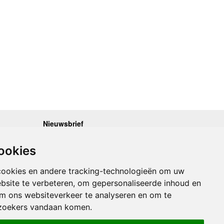
Nieuwsbrief
.30 - 17.00
Op de hoogte blijven van nieuwe reisgidsen,
travelgadgets en kaarten? Geef u op voor onze
.30 - 17.00
ookies
nieuwsbrief. U ontvangt de nieuwsbrief 1x per maand.
.30 - 17.00
.30 - 17.00
Bekijk hier onze laatste nieuwsbrief:
.30 - 17.00
cookies en andere tracking-technologieën om uw
Onze laatste Nieuwsbrief
bsite te verbeteren, om gepersonaliseerde inhoud en
om ons websiteverkeer te analyseren en om te
Inschrijven
zoekers vandaan komen.