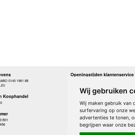
evens
Openingstijden klantenservice
RABO 0140 1961 88
Maandag
10.00 - 12.30 en 13
L2U
Dinsdag
10.00 - 12.30 en 13
Wij gebruiken c
Woensdag
10.00 - 12.30 en 13
n Koophandel
Donderdag
10.00 - 12.30 en 13
Vrijdag
10.00 - 12.30 en 13
40
Wij maken gebruik van 
Zaterdag
gesloten
surfervaring op onze we
Zondag
gesloten
mer
advertenties te tonen, 
3 B01
begrijpen waar onze be
 456