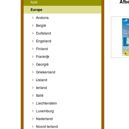
Afb
Azië
Europa
Andorra
België
Duitsland
Engeland
Finland
Frankrijk
Georgië
Griekenland
IJsland
Ierland
Italië
Liechtenstein
Luxemburg
Nederland
Noord-Ierland