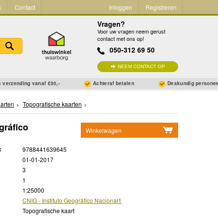
s
Contact
Inloggen
Registreren
Vragen?
Voor uw vragen neem gerust
contact met ons op!
050-312 69 50
NEEM CONTACT OP
 verzending vanaf €50,-
Achteraf betalen
Deskundig persone
arten
Topografische kaarten
gráfico
Winkelwagen
Geen items in winkelwagen
:
9788441639645
Ga naar winkelwagen
01-01-2017
3
1
1:25000
CNIG - Instituto Geográfico Nacional1
Topografische kaart