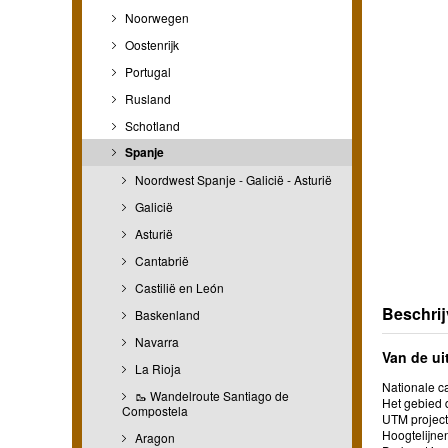
Noorwegen
Oostenrijk
Portugal
Rusland
Schotland
Spanje
Noordwest Spanje - Galicië - Asturië
Galicië
Asturië
Cantabrië
Castilië en León
Beschrij
Baskenland
Navarra
Van de ui
La Rioja
Nationale ca
🥾 Wandelroute Santiago de
Het gebied d
Compostela
UTM project
Hoogtelijn
Aragon