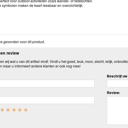
perfect voor outdoor-activiteiten zoals wandel- of fietstochten.
e symbolen maken de kaart leesbaar en overzichtelijk.
s gevonden voor dit product.
een review
n wij wat u van dit artikel vindt. Vindt u het goed, leuk, mooi, slecht, lelijk, onbruikb
n maar u informeert andere klanten er ook nog mee!
Beschrijf uw 
Review:
☆
☆
☆
☆
☆