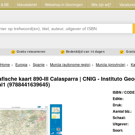
L & BE
Nieuwsbrief
Webshop in Groningen
Wie zijn wij?
Vacature
Gratis retourneren
Bedenktijd van 14 dagen
Gratis
Home
Europa
Spanje
Murcia (autonome regio)
Murcia (provincie)
Ka
fische kaart 890-III Calasparra | CNIG - Instituto Geo
al1
(9788441639645)
ISBN / CODE
Editie:
Druk:
Aantal blz.:
Schaal:
Uitgever:
Soort: