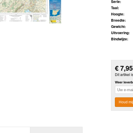
Serie:
Taal:
Hoogte:
Breedte:
Gewicht:
Uitvoering:
Bindwijze:
€
7,95
Dit artikel i
Weer leverb
Houd mij