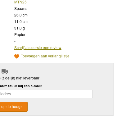
MTN25
Spaans
26.0 cm
11.0 cm
31.0 g
Papier
-
Schrijf als eerste een review
Toevoegen aan verlanglijstje
s (tijdelijk) niet leverbaar
aar? Stuur mij een e-mail!
 op de hoogte