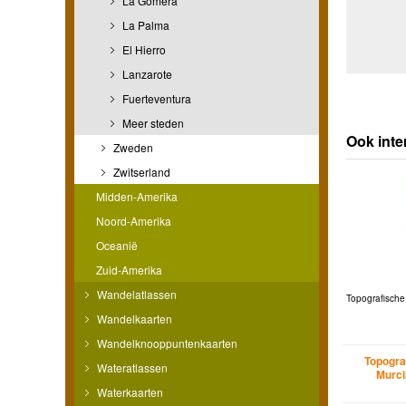
La Gomera
La Palma
El Hierro
Lanzarote
Fuerteventura
Meer steden
Ook inte
Zweden
Zwitserland
Midden-Amerika
Noord-Amerika
Oceanië
Zuid-Amerika
Wandelatlassen
Topografische
Wandelkaarten
Wandelknooppuntenkaarten
Topogra
Wateratlassen
Murci
Waterkaarten