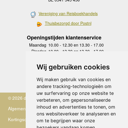
Vereniging van Reisboekhandels
Thuisbezorgd door Postnl
Openingstijden klantenservice
Maandag
10.00 - 12.30 en 13.30 - 17.00
Dinsdag
10.00 - 12.30 en 13.30 - 17.00
Woensdag
10.00 - 12.30 en 13.30 - 17.00
Donderdag
10.00 - 12.30 en 13.30 - 17.00
Wij gebruiken cookies
Vrijdag
10.00 - 12.30 en 13.30 - 17.00
Zaterdag
gesloten
Wij maken gebruik van cookies en
Zondag
gesloten
andere tracking-technologieën om
uw surfervaring op onze website te
© 2026 de Zwerver
verbeteren, om gepersonaliseerde
inhoud en advertenties te tonen, om
Algemene Voorwaarden
ons websiteverkeer te analyseren en
Kortingscode
om te begrijpen waar onze
bezoekers vandaan komen.