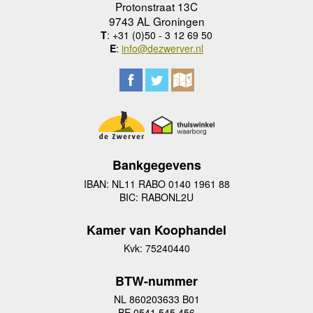
Protonstraat 13C
9743 AL Groningen
T
: +31 (0)50 - 3 12 69 50
E
:
info@dezwerver.nl
Bankgegevens
IBAN: NL11 RABO 0140 1961 88
BIC: RABONL2U
Kamer van Koophandel
Kvk: 75240440
BTW-nummer
NL 860203633 B01
BE 0541 545 456