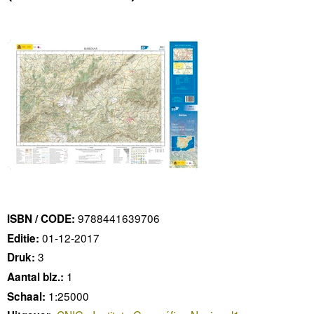
9788441639706
ISBN / CODE:
01-12-2017
Editie:
3
Druk:
1
Aantal blz.:
1:25000
Schaal: