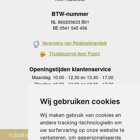
BTW-nummer
NL 860203633 B01
BE 0541 545 456
Vereniging van Reisboekhandels
Thuisbezorgd door Postnl
Openingstijden klantenservice
Maandag
10.00 - 12.30 en 13.30 - 17.00
Dinsdag
10.00 - 12.30 en 13.30 - 17.00
Woensdag
10.00 - 12.30 en 13.30 - 17.00
Donderdag
10.00 - 12.30 en 13.30 - 17.00
Wij gebruiken cookies
Vrijdag
10.00 - 12.30 en 13.30 - 17.00
Zaterdag
gesloten
Wij maken gebruik van cookies en
Zondag
gesloten
andere tracking-technologieën om
uw surfervaring op onze website te
© 2026 de Zwerver
verbeteren, om gepersonaliseerde