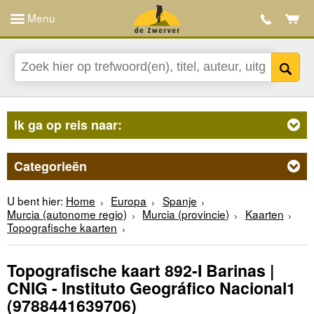
Menu
Ik ga op reis naar:
Categorieën
U bent hier:
Home
Europa
Spanje
Murcia (autonome regio)
Murcia (provincie)
Kaarten
Topografische kaarten
Topografische kaart 892-I Barinas |
CNIG - Instituto Geográfico Nacional1
(9788441639706)