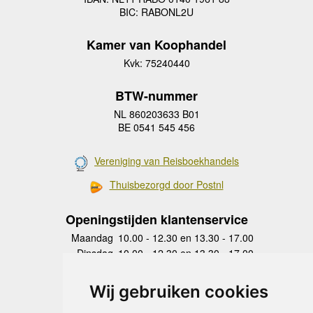
BIC: RABONL2U
Kamer van Koophandel
Kvk: 75240440
BTW-nummer
NL 860203633 B01
BE 0541 545 456
Vereniging van Reisboekhandels
Thuisbezorgd door Postnl
Openingstijden klantenservice
Maandag
10.00 - 12.30 en 13.30 - 17.00
Dinsdag
10.00 - 12.30 en 13.30 - 17.00
Woensdag
10.00 - 12.30 en 13.30 - 17.00
Donderdag
10.00 - 12.30 en 13.30 - 17.00
Wij gebruiken cookies
Vrijdag
10.00 - 12.30 en 13.30 - 17.00