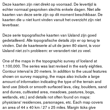
Deze kaarten zijn niet direkt op voorraad. De levertijd is
echter normaal gesproken slechts enkele dagen. Niet alle
kaarten van deze serie zijn op dit moment beschikbaar. De
kaarten die u niet kunt vinden vanuit het overzicht zijn niet
leverbaar.
Deze serie topografische kaarten van IJsland zijn goed
gedetailleerd. Alle topografische details zijn er op terug te
vinden. Dat de kaarteserie al uit de jaren 80 stamt, is voor
IJsland niet zo'n probleem: er verandert niet zo veel.
One of the maps in the topographic survey of Iceland at
1:100,000. The series was last revised in the early eighties.
Contour interval is 20 meters. In addition to the usual features
shown on survey mapping, the maps also include a large
amount of information indicating the type of the terrain and
land use (block or smooth surfaced lava, clay, boulders, sand
and dunes, cultivated area, meadows, pastures, bogs,
wetlands, etc.) and details not often found on maps:
physicians' residences, parsonages, etc. Each map covers
an area of 44 x 40 km / 27 x 25 miles. Margin ticks give