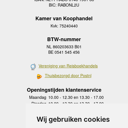
BIC: RABONL2U
Kamer van Koophandel
Kvk: 75240440
BTW-nummer
NL 860203633 B01
BE 0541 545 456
Vereniging van Reisboekhandels
Thuisbezorgd door Postnl
Openingstijden klantenservice
Maandag
10.00 - 12.30 en 13.30 - 17.00
Dinsdag
10.00 - 12.30 en 13.30 - 17.00
Woensdag
10.00 - 12.30 en 13.30 - 17.00
Donderdag
10.00 - 12.30 en 13.30 - 17.00
Wij gebruiken cookies
Vrijdag
10.00 - 12.30 en 13.30 - 17.00