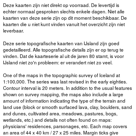
Deze kaarten zijn niet direkt op voorraad. De levertijd is
echter normaal gesproken slechts enkele dagen. Niet alle
kaarten van deze serie zijn op dit moment beschikbaar. De
kaarten die u niet kunt vinden vanuit het overzicht zijn niet
leverbaar.
Deze serie topografische kaarten van IJsland zijn goed
gedetailleerd. Alle topografische details zijn er op terug te
vinden. Dat de kaarteserie al uit de jaren 80 stamt, is voor
IJsland niet zo'n probleem: er verandert niet zo veel.
One of the maps in the topographic survey of Iceland at
1:100,000. The series was last revised in the early eighties.
Contour interval is 20 meters. In addition to the usual features
shown on survey mapping, the maps also include a large
amount of information indicating the type of the terrain and
land use (block or smooth surfaced lava, clay, boulders, sand
and dunes, cultivated area, meadows, pastures, bogs,
wetlands, etc.) and details not often found on maps:
physicians' residences, parsonages, etc. Each map covers
an area of 44 x 40 km / 27 x 25 miles. Margin ticks give