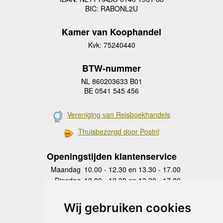
BIC: RABONL2U
Kamer van Koophandel
Kvk: 75240440
BTW-nummer
NL 860203633 B01
BE 0541 545 456
Vereniging van Reisboekhandels
Thuisbezorgd door Postnl
Openingstijden klantenservice
Maandag
10.00 - 12.30 en 13.30 - 17.00
Dinsdag
10.00 - 12.30 en 13.30 - 17.00
Woensdag
10.00 - 12.30 en 13.30 - 17.00
Donderdag
10.00 - 12.30 en 13.30 - 17.00
Wij gebruiken cookies
Vrijdag
10.00 - 12.30 en 13.30 - 17.00