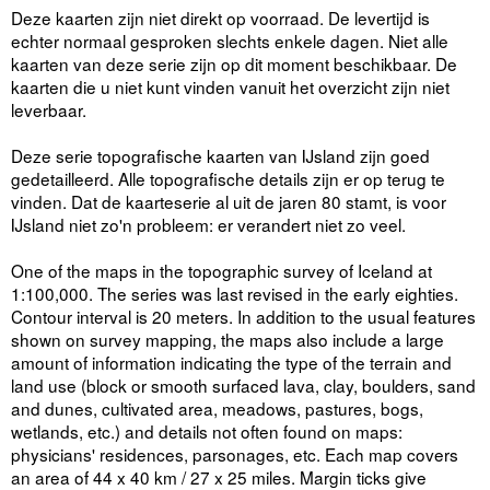
Deze kaarten zijn niet direkt op voorraad. De levertijd is
echter normaal gesproken slechts enkele dagen. Niet alle
kaarten van deze serie zijn op dit moment beschikbaar. De
kaarten die u niet kunt vinden vanuit het overzicht zijn niet
leverbaar.
Deze serie topografische kaarten van IJsland zijn goed
gedetailleerd. Alle topografische details zijn er op terug te
vinden. Dat de kaarteserie al uit de jaren 80 stamt, is voor
IJsland niet zo'n probleem: er verandert niet zo veel.
One of the maps in the topographic survey of Iceland at
1:100,000. The series was last revised in the early eighties.
Contour interval is 20 meters. In addition to the usual features
shown on survey mapping, the maps also include a large
amount of information indicating the type of the terrain and
land use (block or smooth surfaced lava, clay, boulders, sand
and dunes, cultivated area, meadows, pastures, bogs,
wetlands, etc.) and details not often found on maps:
physicians' residences, parsonages, etc. Each map covers
an area of 44 x 40 km / 27 x 25 miles. Margin ticks give