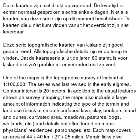
Deze kaarten zijn niet direkt op voorraad. De levertijd is
echter normaal gesproken slechts enkele dagen. Niet alle
kaarten van deze serie zijn op dit moment beschikbaar. De
kaarten die u niet kunt vinden vanuit het overzicht zijn niet
leverbaar.
Deze serie topografische kaarten van IJsland zijn goed
gedetailleerd. Alle topografische details zijn er op terug te
vinden. Dat de kaarteserie al uit de jaren 80 stamt, is voor
IJsland niet zo'n probleem: er verandert niet zo veel.
One of the maps in the topographic survey of Iceland at
1:100,000. The series was last revised in the early eighties.
Contour interval is 20 meters. In addition to the usual features
shown on survey mapping, the maps also include a large
amount of information indicating the type of the terrain and
land use (block or smooth surfaced lava, clay, boulders, sand
and dunes, cultivated area, meadows, pastures, bogs,
wetlands, etc.) and details not often found on maps:
physicians' residences, parsonages, etc. Each map covers
an area of 44 x 40 km / 27 x 25 miles. Margin ticks give