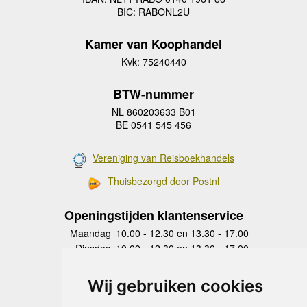
BIC: RABONL2U
Kamer van Koophandel
Kvk: 75240440
BTW-nummer
NL 860203633 B01
BE 0541 545 456
Vereniging van Reisboekhandels
Thuisbezorgd door Postnl
Openingstijden klantenservice
Maandag
10.00 - 12.30 en 13.30 - 17.00
Dinsdag
10.00 - 12.30 en 13.30 - 17.00
Woensdag
10.00 - 12.30 en 13.30 - 17.00
Donderdag
10.00 - 12.30 en 13.30 - 17.00
Wij gebruiken cookies
Vrijdag
10.00 - 12.30 en 13.30 - 17.00