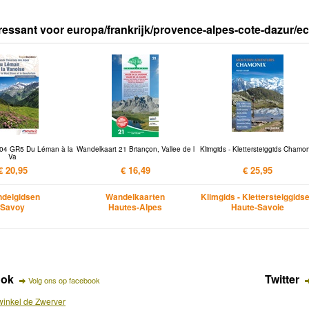
ressant voor europa/frankrijk/provence-alpes-cote-dazur/ec
04 GR5 Du Léman à la
Wandelkaart 21 Briançon, Vallee de l
Klimgids - Klettersteiggids Chamo
Va
€ 20,95
€ 16,49
€ 25,95
delgidsen
Wandelkaarten
Klimgids - Klettersteiggids
Savoy
Hautes-Alpes
Haute-Savoie
ook
Twitter
Volg ons op facebook
inkel de Zwerver