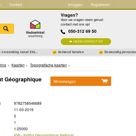
s
Contact
Inloggen
Registreren
Vragen?
Voor uw vragen neem gerust
contact met ons op!
050-312 69 50
NEEM CONTACT OP
 verzending vanaf €50,-
Achteraf betalen
Deskundig persone
rins
Kaarten
Topografische kaarten
tut Géographique
Winkelwagen
Geen items in winkelwagen
Ga naar winkelwagen
:
9782758546689
11-03-2019
5
1
1:25000
IGN - Institut Géographique National