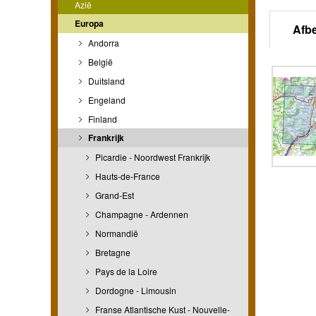
Azië
Europa
Afb
Andorra
België
Duitsland
Engeland
Finland
Frankrijk
Picardie - Noordwest Frankrijk
Hauts-de-France
Grand-Est
Champagne - Ardennen
Normandië
Bretagne
Pays de la Loire
Dordogne - Limousin
Franse Atlantische Kust - Nouvelle-