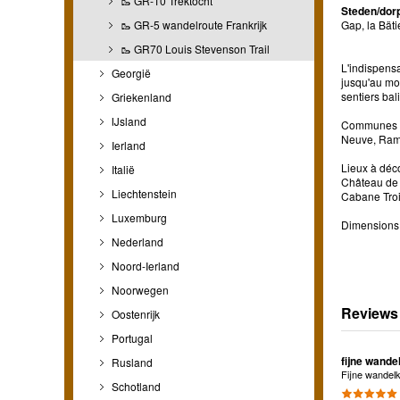
🥾 GR-10 Trektocht
Steden/dor
🥾 GR-5 wandelroute Frankrijk
Gap, la Bäti
🥾 GR70 Louis Stevenson Trail
L'indispensa
Georgië
jusqu'au moi
sentiers bal
Griekenland
IJsland
Communes co
Neuve, Ramb
Ierland
Lieux à déc
Italië
Château de 
Liechtenstein
Cabane Troi
Luxemburg
Dimensions 
Nederland
Noord-Ierland
Noorwegen
Reviews
Oostenrijk
Portugal
fijne wande
Rusland
Fijne wandelk
Schotland