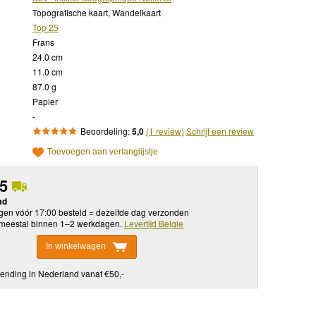
Topografische kaart, Wandelkaart
Top 25
Frans
24.0 cm
11.0 cm
87.0 g
Papier
-
Beoordeling:
5,0
(1 review)
Schrijf een review
Toevoegen aan verlanglijstje
95
ad
en vóór 17:00 besteld = dezelfde dag verzonden
meestal binnen 1–2 werkdagen.
Levertijd Belgie
In winkelwagen
ending in Nederland vanaf €50,-