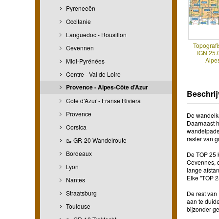
Pyreneeën
Occitanie
Languedoc - Rousillon
Topografi
Cevennen
IGN 25.
Alpes
Midi-Pyrénées
Centre - Val de Loire
Provence - Alpes-Côte d’Azur
Beschrij
Cote d'Azur - Franse Riviera
Provence
De wandelkaa
Daarnaast h
Corsica
wandelpaden
raster van 
🥾 GR-20 Wandelroute
Bordeaux
De TOP 25 k
Cevennes, d
Lyon
lange afstan
Elke "TOP 2
Nantes
Straatsburg
De rest van 
aan te duide
Toulouse
bijzonder g