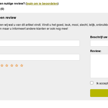
en nuttige review? (
login om te beoordelen
)
(
0
)
een review
n wij wat u van dit artikel vindt. Vindt u het goed, leuk, mooi, slecht, lelijk, onbruikb
n maar u informeert andere klanten er ook nog mee!
Beschrijf uw 
Review:
☆
☆
☆
☆
☆
Ik accep