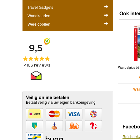
Travel Gadgets
Ook inte
Wandkaarten
Wereldbollen
Wandelgids 05
Wan
Veilig online betalen
Betaal veilig via uw eigen bankomgeving
Faceb
Reisboekw