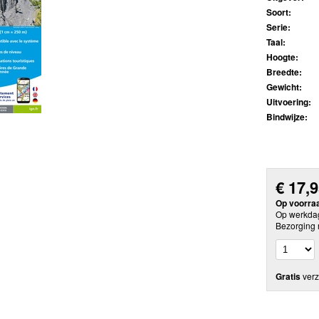
Soort:
Serie:
Taal:
Hoogte:
Breedte:
Gewicht:
Uitvoering:
Bindwijze:
€
17,
Op voorra
Op werkdag
Bezorging 
Gratis
verz