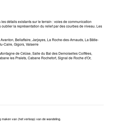
es détails existants sur le terrain : voies de communication
ns oublier la représentation du relief par des courbes de niveau. Les
Avanton, Bellaffaire, Jarjayes, La Roche-des-Arnauds, La Bâtie-
u-Caire, Gigors, Valserre
Montagne de Céüse, Salle du Bal des Demoiselles Coiffées,
abane les Pralets, Cabane Rochefort, Signal de Roche d'Or,
ng maken van (het verloop) van de wandeling.