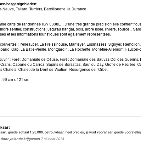
pen/bergen/gebieden:
e-Neuve, Tallard, Turriers, Barcillonette, la Durance
ble carte de randonnée IGN 3338ET. D'une très grande précision elle contient tous l
ndre sentier, constructions jusqu'au hangar, bois, arbre isolé, rivière, source... Sa
isés et les informations touristiques sont également représentées.
uvertes : Pelleautier, La Freissinouse, Manteyer, Espinasses, Sigoyer, Remollon, 
aud, Gap, La Bâtie-Vieille, Montgardin, La Rochette, Monêtier-Allemont, Faucon-d
ouvrir : Forêt Domaniale de Céüse, Forêt Domaniale des Sauvas,Col des Guérins, 
Crans, Cabane du Carroz, Sapins de Borsattaz, Saut du Day, Grotte de Réclère, C
s Chalets, Chalet de la Dent de Vaution, Résurgence de l'Orbe.
: 96 cm x 121 cm
lkaart
aart, goede schaal 1:25.000, betrouwbaar, heel precies, je kunt vooraf een goede voorstelli
door yolanda krijgsman
7 oktober 2013