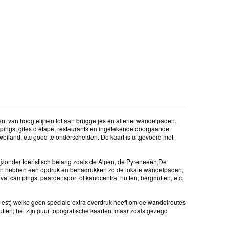
den; van hoogtelijnen tot aan bruggetjes en allerlei wandelpaden.
mpings, gites d étape, restaurants en ingetekende doorgaande
eiland, etc goed te onderscheiden. De kaart is uitgevoerd met
jzonder toeristisch belang zoals de Alpen, de Pyreneeën,De
ten hebben een opdruk en benadrukken zo de lokale wandelpaden,
vat campings, paardensport of kanocentra, hutten, berghutten, etc.
 = est) welke geen speciale extra overdruk heeft om de wandelroutes
tten; het zijn puur topografische kaarten, maar zoals gezegd