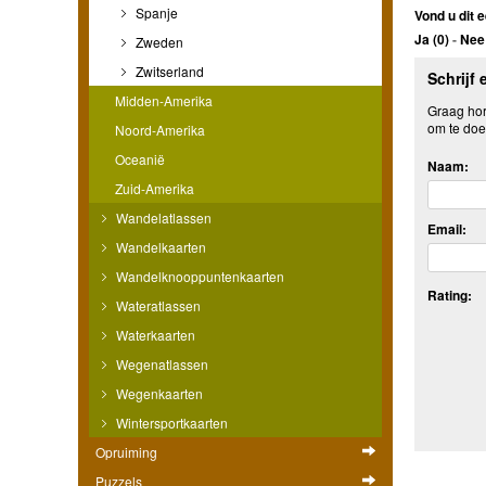
Spanje
Vond u dit e
Ja (
0
)
-
Nee 
Zweden
Zwitserland
Schrijf 
Midden-Amerika
Graag hore
om te doe
Noord-Amerika
Oceanië
Naam:
Zuid-Amerika
Wandelatlassen
Email:
Wandelkaarten
Wandelknooppuntenkaarten
Rating:
Wateratlassen
Waterkaarten
Wegenatlassen
Wegenkaarten
Wintersportkaarten
Opruiming
Puzzels