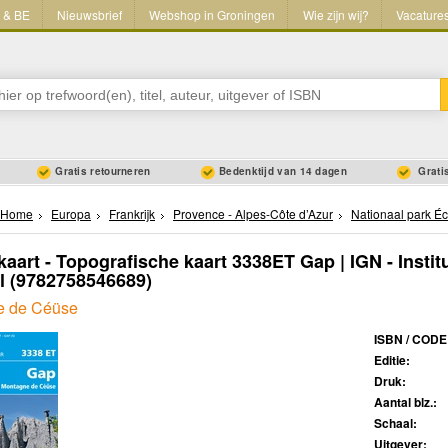
L & BE
Nieuwsbrief
Webshop in Groningen
Wie zijn wij?
Vacature
Gratis retourneren
Bedenktijd van 14 dagen
Gratis
Home
Europa
Frankrijk
Provence - Alpes-Côte d’Azur
Nationaal park Éc
aart - Topografische kaart 3338ET Gap | IGN - Insti
l
(9782758546689)
e de Céüse
ISBN / CODE
Editie:
Druk:
Aantal blz.:
Schaal:
Uitgever: