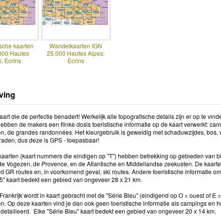
sche kaarten
Wandelkaarten IGN
000 Hautes
25.000 Hautes Alpes:
: Ecrins
Ecrins
ving
rt die de perfectie benadert! Werkelijk alle topografische details zijn er op te vin
ebben de makers een flinke dosis toeristische informatie op de kaart verwerkt: ca
, de grandes randonnées. Het kleurgebruik is geweldig met schaduwzijdes, bos, w
graden, dus deze is GPS - toepasbaar!
aarten (kaart nummers die eindigen op "T") hebben betrekking op gebieden van bi
e Vogezen, de Provence, en de Atlantische en Middellandse zeekusten. De kaar
d GR routes en, in voorkomend geval, ski routes. Andere toeristische informatie om
5" kaart bedekt een gebied van ongeveer 28 x 21 km.
Frankrijk wordt in kaart gebracht met de "Série Bleu" (eindigend op O = ouest of E
n. Op deze kaarten vind je dan ook geen toeristische informatie als campings en hu
edetailleerd. Elke "Série Bleu" kaart bedekt een gebied van ongeveer 20 x 14 km.