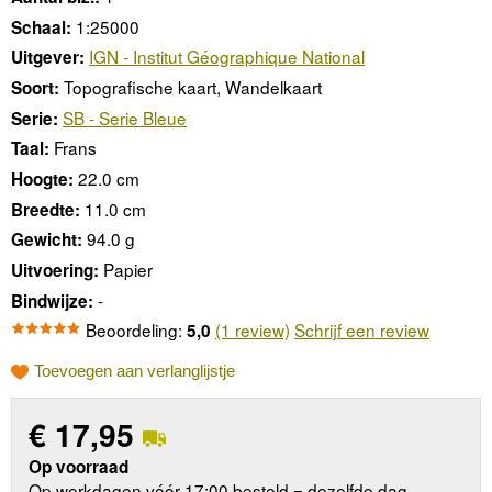
1:25000
Schaal:
IGN - Institut Géographique National
Uitgever:
Topografische kaart, Wandelkaart
Soort:
SB - Serie Bleue
Serie:
Frans
Taal:
22.0 cm
Hoogte:
11.0 cm
Breedte:
94.0 g
Gewicht:
Papier
Uitvoering:
-
Bindwijze:
Beoordeling:
(1 review)
Schrijf een review
5,0
Toevoegen aan verlanglijstje
€
17,95
Op voorraad
Op werkdagen vóór 17:00 besteld = dezelfde dag