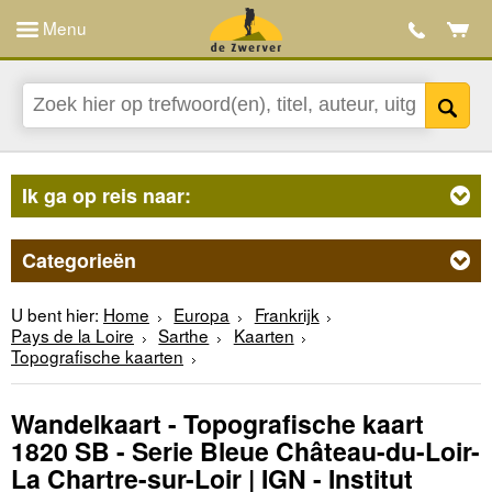
Menu
Ik ga op reis naar:
Categorieën
U bent hier:
Home
Europa
Frankrijk
Pays de la Loire
Sarthe
Kaarten
Topografische kaarten
Wandelkaart - Topografische kaart
1820 SB - Serie Bleue Château-du-Loir-
La Chartre-sur-Loir | IGN - Institut