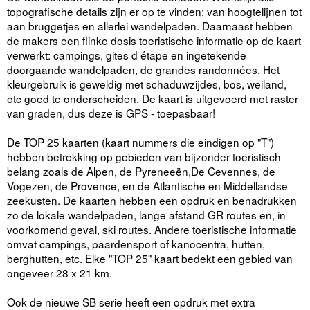
topografische details zijn er op te vinden; van hoogtelijnen tot
aan bruggetjes en allerlei wandelpaden. Daarnaast hebben
de makers een flinke dosis toeristische informatie op de kaart
verwerkt: campings, gites d étape en ingetekende
doorgaande wandelpaden, de grandes randonnées. Het
kleurgebruik is geweldig met schaduwzijdes, bos, weiland,
etc goed te onderscheiden. De kaart is uitgevoerd met raster
van graden, dus deze is GPS - toepasbaar!
De TOP 25 kaarten (kaart nummers die eindigen op "T")
hebben betrekking op gebieden van bijzonder toeristisch
belang zoals de Alpen, de Pyreneeën,De Cevennes, de
Vogezen, de Provence, en de Atlantische en Middellandse
zeekusten. De kaarten hebben een opdruk en benadrukken
zo de lokale wandelpaden, lange afstand GR routes en, in
voorkomend geval, ski routes. Andere toeristische informatie
omvat campings, paardensport of kanocentra, hutten,
berghutten, etc. Elke "TOP 25" kaart bedekt een gebied van
ongeveer 28 x 21 km.
Ook de nieuwe SB serie heeft een opdruk met extra