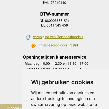
Kvk: 75240440
BTW-nummer
NL 860203633 B01
BE 0541 545 456
Vereniging van Reisboekhandels
Thuisbezorgd door Postnl
Openingstijden klantenservice
Maandag
10.00 - 12.30 en 13.30 - 17.00
Dinsdag
10.00 - 12.30 en 13.30 - 17.00
Woensdag
10.00 - 12.30 en 13.30 - 17.00
Donderdag
10.00 - 12.30 en 13.30 - 17.00
Wij gebruiken cookies
Vrijdag
10.00 - 12.30 en 13.30 - 17.00
Zaterdag
gesloten
Wij maken gebruik van cookies en
Zondag
gesloten
andere tracking-technologieën om
uw surfervaring op onze website te
© 2026 de Zwerver