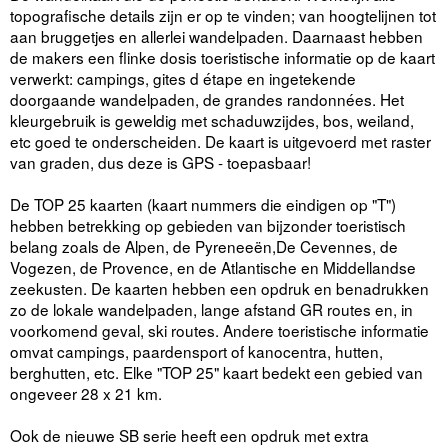
topografische details zijn er op te vinden; van hoogtelijnen tot
aan bruggetjes en allerlei wandelpaden. Daarnaast hebben
de makers een flinke dosis toeristische informatie op de kaart
verwerkt: campings, gites d étape en ingetekende
doorgaande wandelpaden, de grandes randonnées. Het
kleurgebruik is geweldig met schaduwzijdes, bos, weiland,
etc goed te onderscheiden. De kaart is uitgevoerd met raster
van graden, dus deze is GPS - toepasbaar!
De TOP 25 kaarten (kaart nummers die eindigen op "T")
hebben betrekking op gebieden van bijzonder toeristisch
belang zoals de Alpen, de Pyreneeën,De Cevennes, de
Vogezen, de Provence, en de Atlantische en Middellandse
zeekusten. De kaarten hebben een opdruk en benadrukken
zo de lokale wandelpaden, lange afstand GR routes en, in
voorkomend geval, ski routes. Andere toeristische informatie
omvat campings, paardensport of kanocentra, hutten,
berghutten, etc. Elke "TOP 25" kaart bedekt een gebied van
ongeveer 28 x 21 km.
Ook de nieuwe SB serie heeft een opdruk met extra