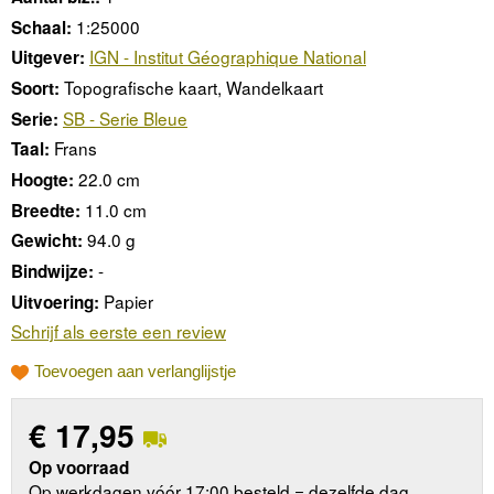
1:25000
Schaal:
IGN - Institut Géographique National
Uitgever:
Topografische kaart, Wandelkaart
Soort:
SB - Serie Bleue
Serie:
Frans
Taal:
22.0 cm
Hoogte:
11.0 cm
Breedte:
94.0 g
Gewicht:
-
Bindwijze:
Papier
Uitvoering:
Schrijf als eerste een review
Toevoegen aan verlanglijstje
€
17,95
Op voorraad
Op werkdagen vóór 17:00 besteld = dezelfde dag