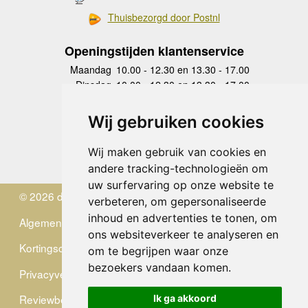
Thuisbezorgd door Postnl
Openingstijden klantenservice
Maandag
10.00 - 12.30 en 13.30 - 17.00
Dinsdag
10.00 - 12.30 en 13.30 - 17.00
Woensdag
10.00 - 12.30 en 13.30 - 17.00
Donderdag
10.00 - 12.30 en 13.30 - 17.00
Wij gebruiken cookies
Vrijdag
10.00 - 12.30 en 13.30 - 17.00
Zaterdag
gesloten
Wij maken gebruik van cookies en
Zondag
gesloten
andere tracking-technologieën om
uw surfervaring op onze website te
© 2026 de Zwerver
verbeteren, om gepersonaliseerde
inhoud en advertenties te tonen, om
Algemene Voorwaarden
ons websiteverkeer te analyseren en
Kortingscode
om te begrijpen waar onze
bezoekers vandaan komen.
Privacyverklaring
Reviewbeleid
Ik ga akkoord