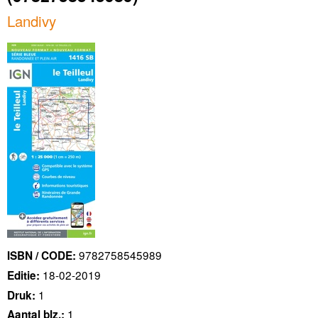
Landivy
9782758545989
ISBN / CODE:
18-02-2019
Editie:
1
Druk:
1
Aantal blz.: