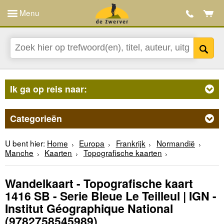
Menu
Ik ga op reis naar:
Categorieën
U bent hier:
Home
Europa
Frankrijk
Normandië
Manche
Kaarten
Topografische kaarten
Wandelkaart - Topografische kaart
1416 SB - Serie Bleue Le Teilleul | IGN -
Institut Géographique National
(9782758545989)